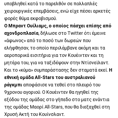
υποβληθεί κατά το παρελθόν σε πολλαπλές
χειρουργικές επεμβάσεις, ενώ είχε πέσει αρκετές
φορές θύμα εκφοβισμού.
Ο Μπραντ Ουίλιαμς, ο οποίος πάσχει επίσης από
αχονδροπλασία
, δήλωσε στο Twitter ότι έμεινε
«άφωνος» από το ποσό των δωρεών που
ελήφθησαν, το οποίο περιλάμβανε ακόμη και τα
αεροπορικά εισιτήρια για τον Κουέιντεν και τη
μητέρα του, για να ταξιδέψουν στην Ντίσνεϊλαντ.
Και το «κύμα» συμπαράστασης δεν σταματά εκεί.
Η
εθνική ομάδα All-Stars του αυστραλιανού
ράγκμπι
αποφάσισε να τεθεί στο πλευρό του
9χρονου αγοριού. Ο Κουέιντεν θα ηγηθεί της
εξόδου της ομάδας στο γήπεδο στο ματς ενάντια
της ομάδας Μαορί All-Stars, που θα διεξαχθεί στη
Χρυσή Ακτή του Κουίνσλαντ.