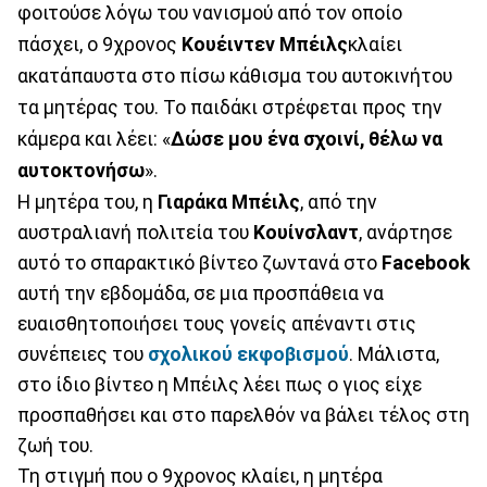
φοιτούσε λόγω του νανισμού από τον οποίο
πάσχει, ο 9χρονος
Κουέιντεν Μπέιλς
κλαίει
ακατάπαυστα στο πίσω κάθισμα του αυτοκινήτου
τα μητέρας του. Το παιδάκι στρέφεται προς την
κάμερα και λέει: «
Δώσε μου ένα σχοινί, θέλω να
αυτοκτονήσω
».
Η μητέρα του, η
Γιαράκα Μπέιλς
, από την
αυστραλιανή πολιτεία του
Κουίνσλαντ
, ανάρτησε
αυτό το σπαρακτικό βίντεο ζωντανά στο
Facebook
αυτή την εβδομάδα, σε μια προσπάθεια να
ευαισθητοποιήσει τους γονείς απέναντι στις
συνέπειες του
σχολικού εκφοβισμού
. Μάλιστα,
στο ίδιο βίντεο η Μπέιλς λέει πως ο γιος είχε
προσπαθήσει και στο παρελθόν να βάλει τέλος στη
ζωή του.
Τη στιγμή που ο 9χρονος κλαίει, η μητέρα