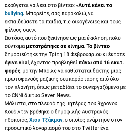
ακούγεται να λέει στο βίντεο: «
Αυτά κάνει το
bullying
.
Μπορείτε, σας παρακαλώ, να
εκπαιδεύσετε τα παιδιά, τις οικογένειες και τους
φίλους σας;».
Ωστόσο, αυτό που ξεκίνησε ως μια έκκληση, πολύ
σύντομα
μετατράπηκε σε κίνημα
.
Το βίντεο
δημοσιεύτηκε την Τρίτη 18 Φεβρουαρίου κι έκτοτε
έγινε viral
, έχοντας προβληθεί
πάνω από 16 εκατ.
φορές
, με την Μπέιλς να καθίσταται δέκτης μιας
πρωτοφανούς μαζικής συμπαράστασης από όλο
τον πλανήτη, όπως μεταδίδει το συνεργαζόμενο με
το CNNi δίκτυο Seven News.
Μάλιστα, στο πλευρό της μητέρας του 9χρονου
Κουέιντεν βρέθηκε ο δημοφιλής Αυστραλός
ηθοποιός,
Χιου Τζάκμαν
, ο οποίος ανάρτησε στον
προσωπικό λογαριασμό του στο Twitter ένα