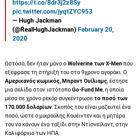
https://t.co/8dr3j2z8Sy
pic.twitter.com/jyqtZYC953
— Hugh Jackman
(@RealHughJackman)
February 20,
2020
Ωστόσο, δεν ήταν μόνο ο
Wolverine των X-Men
που
εξέφρασε τη στήριξή του στο 9χρονο αγοράκι. Ο
Αμερικανός κωμικός, Μπραντ Ουίλιαμς
, έστησε
μια σελίδα στον ιστότοπο
Go-Fund Me
, η οποία
μέσα σε χρόνο ρεκόρ συγκέντρωσε
το ποσό των
170.000 δολαρίων
. Σκοπός του είναι μαζευτεί ένα
ποσό, ώστε ο μικρούλης Κουέιντεν και η μητέρα
του να κάνουν ένα ταξίδι στην Ντίσνεϊλαντ, στην
Καλιφόρνια των ΗΠΑ.