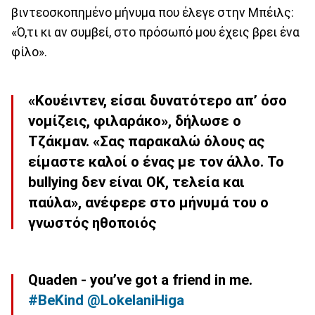
βιντεοσκοπημένο μήνυμα που έλεγε στην Μπέιλς:
«Ό,τι κι αν συμβεί, στο πρόσωπό μου έχεις βρει ένα
φίλο».
«Κουέιντεν, είσαι δυνατότερο απ’ όσο
νομίζεις, φιλαράκο», δήλωσε ο
Τζάκμαν.
«Σας παρακαλώ όλους ας
είμαστε καλοί ο ένας με τον άλλο.
Το
bullying δεν είναι OK, τελεία και
παύλα
», ανέφερε στο μήνυμά του ο
γνωστός ηθοποιός
Quaden - you’ve got a friend in me.
#BeKind
@LokelaniHiga