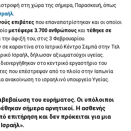
πιστροφή στη χώρα της σήμερα, Παρασκευή, όπως
σραήλ
.
νούς επιβάτες
που επαναπατρίστηκαν και οι οποίοι
ποίο
μετέφερε 3.700 ανθρώπους
και
τέθηκε σε
 την άφιξή του, στις 3 Φεβρουαρίου.
αν σε καραντίνα στο Ιατρικό Κέντρο Σεμπά στην Τελ
τρικό Ισραήλ, δήλωσαν αξιωματούχοι υγείας.
 διενεργήθηκαν στο κεντρικό εργαστήριο του
άτες που επέστρεψαν από το πλοίο στην Ιαπωνία
ια ανακοίνωση το ισραηλινό υπουργείο Υγείας.
ιβεβαίωση του ευρήματος. Οι υπόλοιποι
έθηκαν σήμερα αρνητικοί. Η ασθενής
πό επιτήρηση και δεν πρόκειται για μια
Ισραήλ».