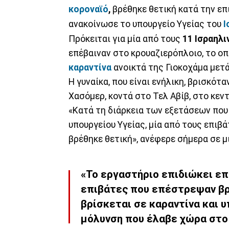
κοροναϊό
,
βρέθηκε θετική κατά την ε
ανακοίνωσε το υπουργείο Υγείας του
Ι
Πρόκειται για μία από τους
11 Ισραηλι
επέβαιναν στο κρουαζιερόπλοιο, το ο
καραντίνα
ανοικτά της Γιοκοχάμα μετά
Η γυναίκα, που είναι ενήλικη, βρισκότ
Χασόμερ, κοντά στο Τελ Αβίβ, στο κεν
«Κατά τη διάρκεια των εξετάσεων που
υπουργείου Υγείας, μία από τους επιβ
βρέθηκε θετική», ανέφερε σήμερα σε μ
«Το εργαστήριο επιδιώκει επ
επιβάτες που επέστρεψαν βρ
βρίσκεται σε καραντίνα και υ
μόλυνση που έλαβε χώρα στο 