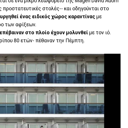
νται σε ένα μικρό λεωφορείο της Magen David Adom
ης προστατευτικές στολές-- και οδηγούνται στο
ουργηθεί ένας ειδικός χώρος καραντίνας
με
ρο των αφίξεων.
επέβαιναν στο πλοίο έχουν μολυνθεί
με τον ιό.
ερίπου 80 ετών- πέθαναν την Πέμπτη.