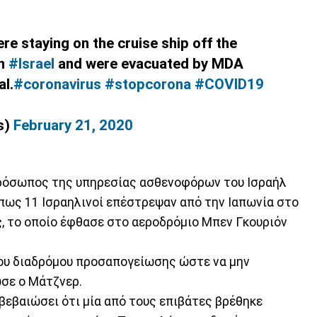
re staying on the cruise ship off the
in
#Israel
and were evacuated by MDA
l.
#coronavirus
#stopcorona
#COVID19
s)
February 21, 2020
ρόσωπος της υπηρεσίας ασθενοφόρων του Ισραήλ
πως 11 Ισραηλινοί επέστρεψαν από την Ιαπωνία στο
ς
, το οποίο έφθασε στο αεροδρόμιο Μπεν Γκουριόν
ου διαδρόμου προσαπογείωσης ώστε να μην
ωσε ο Μάτζνερ.
βεβαιώσει ότι μία από τους επιβάτες βρέθηκε