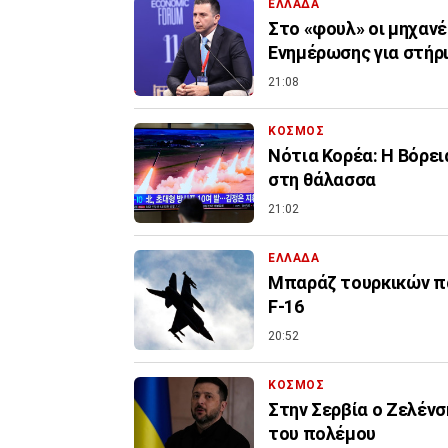
ΕΛΛΑΔΑ
Στο «φουλ» οι μηχανέ
Ενημέρωσης για στήρ
21:08
ΚΟΣΜΟΣ
Νότια Κορέα: Η Βόρει
στη θάλασσα
21:02
ΕΛΛΑΔΑ
Μπαράζ τουρκικών πα
F-16
20:52
ΚΟΣΜΟΣ
Στην Σερβία ο Ζελένσ
του πολέμου