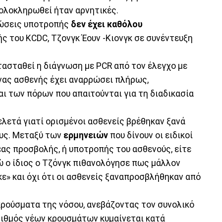
 ολοκληρωθεί ήταν αρνητικές.
τώσεις υποτροπής
δεν έχει καθόλου
ής του KCDC, Τζονγκ Έουν -Κιονγκ σε συνέντευξη
τασταθεί η διάγνωση με PCR από τον έλεγχο με
ένας ασθενής έχει αναρρώσει πλήρως,
ι των πόρων που απαιτούνται για τη διαδικασία
λετά γιατί ορισμένοι ασθενείς βρέθηκαν ξανά
ους. Μεταξύ των
ερμηνειών
που δίνουν οι ειδικοί
έας προσβολής, ή υποτροπής του ασθενούς, είτε
ώ ο ίδιος ο Τζόνγκ πιθανολόγησε πως μάλλον
κε» και όχι ότι οι ασθενείς ξαναπροσβλήθηκαν από
ρούσματα της νόσου, ανεβάζοντας τον συνολικό
αριθμός νέων κρουσμάτων κυμαίνεται κατά