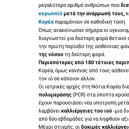
μεγαλύτερο αριθμό ανθρώπων που
δια
κορωνοϊό
μετά την ανάρρωσή τους,
κ
Κορέα
παραμένουν σε καθοδική τάση.
Όπως ανακοίνωσαν σήμερα οι υγειονομ
διαγνωστεί για δεύτερη φορά θετικοί
την πρώτη περίοδο της ασθένειας φά
της νόσου
τη δεύτερη φορά.
Περισσότερες από 180 τέτοιες περι
Κορέα, όμως κανένας από τους ασθενεί
τον ιό σε κάποιον άλλον.
Οι ιατρικές αρχές στη Νότια Κορέα δι
πολυμεράσης
(PCR) στα ύποπτα κρούσ
έχουν παρουσιάσει νέα υποτροπή μετά
λαμβάνει
καλλιέργειες του ιού
-μια δ
από δύο εβδομάδες για να ληφθούν αξ
Μέχρι στιγμής, οι
δοκιμές καλλιέργει