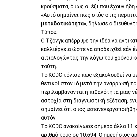
κρούσματα, όμως οι έξι που έχουν ήδη
«Αυτό σημαίνει πως ο ιός στις περιπ
μεταδοτικότητα
», δήλωσε ο διευθυντ
Τύπου.
Ο Τζόνγκ απέρριψε την ιδέα να αντικα
καλλιέργεια ώστε να αποδειχθεί εάν 
αιτιολογώντας την λόγω του χρόνου κα
τούτη.
Το KCDC τόνισε πως εξακολουθεί να με
θετικοί στον ιό μετά την ανάρρωσή τ
περιλαμβάνονται η πιθανότητα μιας ν
αστοχία στη διαγνωστική εξέταση, εν
σημαίνει ότι ο ιός «επανενεργοποιήθη
αυτόν.
Το KCDC ανακοίνωσε σήμερα άλλα 11 κ
αριθμό τους σε 10.694. Ο ημερήσιος 