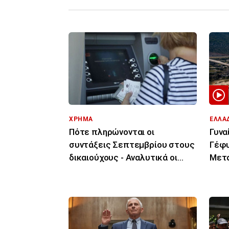
ΧΡΗΜΑ
ΕΛΛΑ
Πότε πληρώνονται οι
Γυνα
συντάξεις Σεπτεμβρίου στους
Γέφυ
δικαιούχους - Αναλυτικά οι
Μετ
ημερομηνίες
κατά