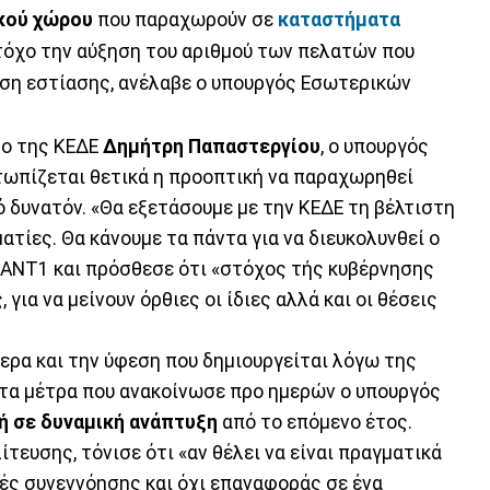
κού χώρου
που παραχωρούν σε
καταστήματα
τόχο την αύξηση του αριθμού των πελατών που
ηση εστίασης, ανέλαβε ο υπουργός Εσωτερικών
ρο της ΚΕΔΕ
Δημήτρη Παπαστεργίου
, ο υπουργός
τωπίζεται θετικά η προοπτική να παραχωρηθεί
 δυνατόν. «Θα εξετάσουμε με την ΚΕΔΕ τη βέλτιστη
ατίες. Θα κάνουμε τα πάντα για να διευκολυνθεί ο
 ΑΝΤ1 και πρόσθεσε ότι «στόχος τής κυβέρνησης
 για να μείνουν όρθιες οι ίδιες αλλά και οι θέσεις
ερα και την ύφεση που δημιουργείται λόγω της
με τα μέτρα που ανακοίνωσε προ ημερών ο υπουργός
 σε δυναμική ανάπτυξη
από το επόμενο έτος.
τευσης, τόνισε ότι «αν θέλει να είναι πραγματικά
κές συνεννόησης και όχι επαναφοράς σε ένα