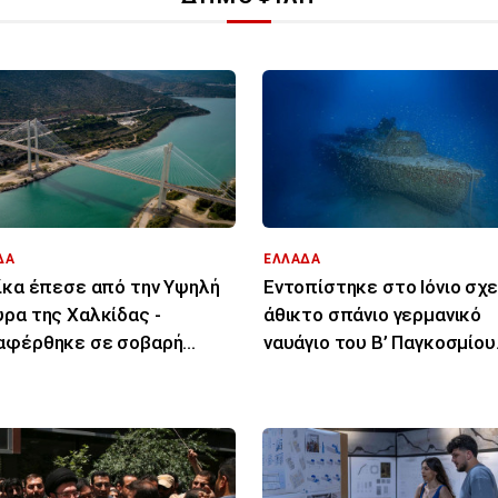
ΔΑ
ΕΛΛΑΔΑ
ίκα έπεσε από την Υψηλή
Εντοπίστηκε στο Ιόνιο σχ
ρα της Χαλκίδας -
άθικτο σπάνιο γερμανικό
αφέρθηκε σε σοβαρή
ναυάγιο του Β’ Παγκοσμίου
σταση στο νοσοκομείο
Πολέμου