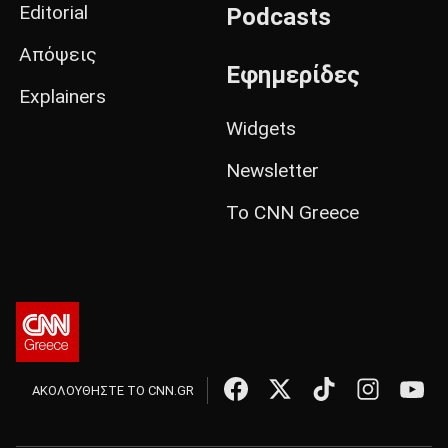
Editorial
Podcasts
Απόψεις
Εφημερίδες
Explainers
Widgets
Newsletter
Το CNN Greece
ΑΚΟΛΟΥΘΗΣΤΕ ΤΟ CNN.GR