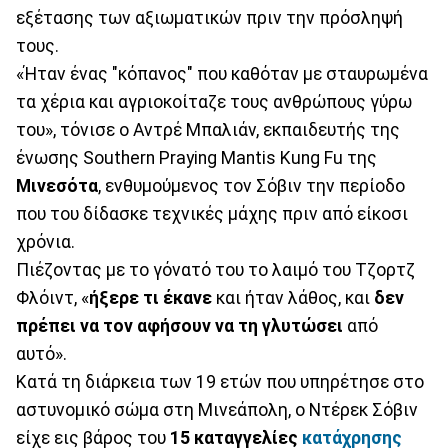
εξέτασης των αξιωματικών πριν την πρόσληψή
τους.
«Ήταν ένας "κόπανος" που καθόταν με σταυρωμένα
τα χέρια και αγριοκοίταζε τους ανθρώπους γύρω
του», τόνισε ο Αντρέ Μπαλιάν, εκπαιδευτής της
ένωσης Southern Praying Mantis Kung Fu της
Μινεσότα
, ενθυμούμενος τον Σόβιν την περίοδο
που του δίδασκε τεχνικές μάχης πριν από είκοσι
χρόνια.
Πιέζοντας με το γόνατό του το λαιμό του Τζορτζ
Φλόιντ, «
ήξερε τι έκανε
και ήταν λάθος, και
δεν
πρέπει να τον αφήσουν να τη γλυτώσει
από
αυτό».
Κατά τη διάρκεια των 19 ετών που υπηρέτησε στο
αστυνομικό σώμα στη Μινεάπολη, ο Ντέρεκ Σόβιν
είχε εις βάρος του
15 καταγγελίες
κατάχρησης