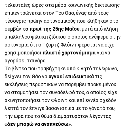
τελευταίες ώρες στα μέσα κοινωνικής δικτύωσης
επικεντρώνεται στον Του Θάο, ένας από τους
τέσσερις πρώην αστυνομικούς που κλήθηκαν στο
συμβάν
το πρωί της 25ης Μαΐου
, μετά από κλήση
υπαλλήλου ψιλικατζίδικου, ο οποίος ανέφερε στην
αστυνομία ότι ο Τζορτζ Φλόιντ φέρεται να είχε
χρησιμοποιήσει
πλαστό χαρτονόμισμα
για να
αγοράσει τσιγάρα.
Το βίντεο που τραβήχτηκε από κινητό τηλέφωνο,
δείχνει τον Θάο να
αγνοεί επιδεικτικά
τις
εκκλήσεις περαστικών να παρέμβει προκειμένου
να σταματήσει τον συνάδελφό του, ο οποίος είχε
ακινητοποιήσει τον Φλόιντ και επί εννέα σχεδόν
λεπτά τον έπνιγε βασανιστικά με το γόνατό του,
την ώρα που το θύμα διαμαρτυρόταν λέγοντας
«δεν μπορώ να αναπνεύσω»
.