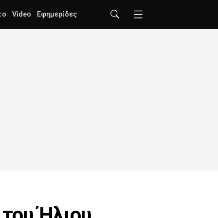
το
Video
Εφημερίδες
 του Ήλιου