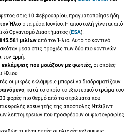
κε φέτος στις 10 Φεβρουαρίου, πραγματοποίησε ήδη
τον Ήλιο
στα μέσα Ιουνίου. Η αποστολή γίνεται από
ϊκό Οργανισμό Διαστήματος (
ESA
).
845.581 μιλίων
από τον Ήλιο. Αυτό το κοντινό
ισκόταν μέσα στις τροχιές των δύο πιο κοντινών
 τον Ερμή.
ς εκλάμψεις που μοιάζουν με φωτιές,
οι οποίες
υ Ήλιου.
τές οι μικρές εκλάμψεις μπορεί να διαδραματίζουν
φαινόμενο
, κατά το οποίο το εξωτερικό στρώμα του
500 φορές πιο θερμό από τα στρώματα που
επικεφαλής ερευνητής της αποστολής Ντέιβιντ
 των λεπτομερειών που προσφέρουν οι φωτογραφίες
ριβώς τι είναι αυτές οι ηλιακές εκλάμψεις,