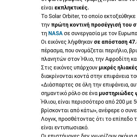
είναι
εκπληκτικές.
Το Solar Orbiter, το οποίο εκτοξεύθη
την
πρώτη κοντινή προσέγγισή του σ
τη
NASA
σε συνεργασία με τον Ευρωπα
Οι εικόνες λήφθηκαν
σε απόσταση 47.
πέρασμα, που ονομάζεται περιήλιο, βρ
πλανητών στον Ήλιο, την Αφροδίτη και
Στις εικόνες υπάρχουν
μικρές ηλιακέ
διακρίνονται κοντά στην επιφάνεια το
«Διάσπαρτες σε όλη την επιφάνεια, αυ
σημαντικό ρόλο σε ένα
μυστηριώδες 
Ήλιου, είναι περισσότερο από 200 με 
βρίσκονται από κάτω», ανέφερε ο συν
Λογνκ, προσθέτοντας ότι το επίπεδο
είναι εντυπωσιακό.
Οι επιστήμονες δεν γνωρίζουν ακόμα ακ