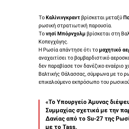
Το
Καλίνινγκραντ
βρίσκεται μεταξύ
Π
ρωσική στρατιωτική παρουσία.
Το
νησί Μπόρνχολμ
βρίσκεται στη Βαλ
Κοπεγχάγης.
Η Ρωσία απάντησε ότι το
μαχητικό α
αναχαιτίσει το βομβαρδιστικό αεροσκ
δεν παραβίασε τον δανέζικο εναέριο 
Βαλτικής Θάλασσας, σύμφωνα με το ρ
επικαλούμενο εκπρόσωπο του ρωσικού
«Το Υπουργείο Άμυνας διέψε
Συμμαχίας σχετικά με την π
Δανίας από το Su-27 της Ρω
με το Tass.