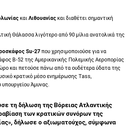
ολωνίας
και
Λιθουανίας
και διαθέτει σημαντική
τική Θάλασσα λιγότερο από 90 μίλια ανατολικά της
εροσκάφος Su-27
που χρησιμοποιούσε για να
άφος B-52 της Αμερικανικής Πολεμικής Αεροπορίας
χώρο και πετούσε πάνω από τα ουδέτερα ύδατα της
ωσικό κρατικό μέσο ενημέρωσης Tass,
 υπουργείου Άμυνας.
υσε τη δήλωση της Βόρειας Ατλαντικής
αραβίαση των κρατικών συνόρων της
σίας», δήλωσε ο αξιωματούχος, σύμφωνα