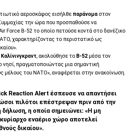
ατιωτικό αεροσκάφος εισήλθε
παράνομα
στον
Συμμαχίας την ώρα που προσπαθούσε να
Air Force B-52 το οποίο πετούσε κοντά στο δανέζικο
ΝΑΤΟ, χαρακτηρίζοντας το περιστατικό ως
καίου».
ο
Καλίνινγκραντ
, ακολούθησε το
B-52
μέσα τον
το νησί, πραγματοποιώντας μια σημαντική
ς μέλους του ΝΑΤΟ», αναφέρεται στην ανακοίνωση.
ck Reaction Alert έσπευσε να απαντήσει
ώσοι πιλότοι επέστρεψαν πριν από την
 δήλωση, η οποία σημειώνει: «Η μη
 κυρίαρχο εναέριο χώρο αποτελεί
θνούς δικαίου».