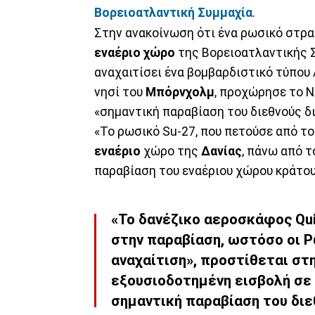
Βορειοατλαντική Συμμαχία
.
Στην ανακοίνωση ότι ένα ρωσικό στρ
εναέριο χώρο
της Βορειοατλαντικής 
αναχαιτίσει ένα βομβαρδιστικό τύπου 
νησί του
Μπόρνχολμ
, προχώρησε το 
«σημαντική παραβίαση του διεθνούς δι
«Το ρωσικό Su-27, που πετούσε από τ
εναέριο
χώρο της
Δανίας
, πάνω από 
παραβίαση του εναέριου χώρου κράτου
«Το δανέζικο αεροσκάφος Qui
στην παραβίαση, ωστόσο οι Ρ
αναχαίτιση», προστίθεται στη
εξουσιοδοτημένη εισβολή σε
σημαντική παραβίαση του διε