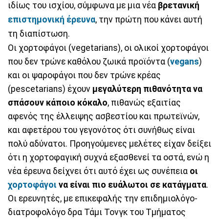
ιδίως του ισχίου, σύμφωνα με μια νέα
βρετανική
επιστημονική έρευνα
, την πρώτη που κάνει αυτή
τη διαπίστωση.
Οι χορτοφάγοι (vegetarians), οι ολικοί χορτοφάγοι
που δεν τρώνε καθόλου ζωικά προϊόντα (
vegans
)
και οι ψαροφάγοι που δεν τρώνε κρέας
(pescetarians) έχουν
μεγαλύτερη πιθανότητα να
σπάσουν κάποιο κόκαλο
, πιθανώς εξαιτίας
αφενός της έλλειψης ασβεστίου και πρωτεϊνών,
και αφετέρου του γεγονότος ότι συνήθως είναι
πολύ αδύνατοι. Προηγούμενες μελέτες είχαν δείξει
ότι η χορτοφαγική συχνά εξασθενεί τα οστά, ενώ η
νέα έρευνα δείχνει ότι αυτό έχει ως συνέπεια
οι
χορτοφάγοι
να είναι πιο ευάλωτοι σε κατάγματα
.
Οι ερευνητές, με επικεφαλής την επιδημιολόγο-
διατροφολόγο δρα Τάμι Τονγκ του Τμήματος