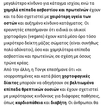
μεγαλύτερο κίνδυνο για κάταγμα ισχίου, ενώ τα
χαμηλά επίπεδα ασβεστίου και πρωτεϊνών
έχουν
και τα δύο σχετιστεί με
χειρότερη υγεία των
οστών
και αυξημένο κίνδυνο κατάγματος. Οι
ερευνητές επεσήμαναν ότι ειδικά οι ολικοί
χορτοφάγοι (vegans) έχουν κατά μέσο όρο τόσο
μικρότερο δείκτη μάζας σώματος (είναι συνήθως
πολύ αδύνατοι), όσο και χαμηλότερα επίπεδα
ασβεστίου και πρωτεϊνών, σε σχέση με όσους
τρώνε κρέας.
Από την άλλη, η Τονγκ επεσήμανε ότι «οι
ισορροπημένες και κατά βάση
χορτοφαγικές
δίαιτες
μπορούν να οδηγήσουν σε
βελτιωμένα
επίπεδα θρεπτικών ουσιών
και έχουν σχετιστεί
με μικρότερους κινδύνους για διάφορες παθήσεις,
όπως
καρδιοπάθεια
και
διαβήτη
. Οι άνθρωποι θα