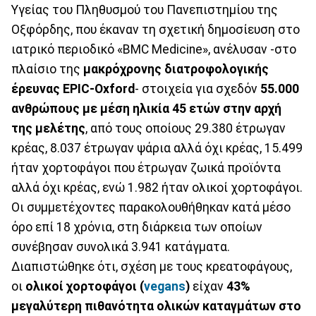
Υγείας του Πληθυσμού του Πανεπιστημίου της
Οξφόρδης, που έκαναν τη σχετική δημοσίευση στο
ιατρικό περιοδικό «BMC Medicine», ανέλυσαν -στο
πλαίσιο της
μακρόχρονης διατροφολογικής
έρευνας EPIC-Oxford
- στοιχεία για σχεδόν
55.000
ανθρώπους με μέση ηλικία 45 ετών στην αρχή
της μελέτης
, από τους οποίους 29.380 έτρωγαν
κρέας, 8.037 έτρωγαν ψάρια αλλά όχι κρέας, 15.499
ήταν χορτοφάγοι που έτρωγαν ζωικά προϊόντα
αλλά όχι κρέας, ενώ 1.982 ήταν ολικοί χορτοφάγοι.
Οι συμμετέχοντες παρακολουθήθηκαν κατά μέσο
όρο επί 18 χρόνια, στη διάρκεια των οποίων
συνέβησαν συνολικά 3.941 κατάγματα.
Διαπιστώθηκε ότι, σχέση με τους κρεατοφάγους,
οι
ολικοί χορτοφάγοι (
vegans
)
είχαν
43%
μεγαλύτερη πιθανότητα ολικών καταγμάτων στο