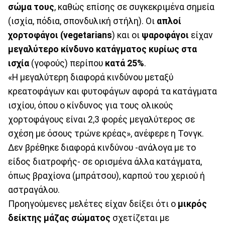
σώμα τους
, καθώς επίσης σε συγκεκριμένα σημεία
(ισχία, πόδια, σπονδυλική στήλη). Οι
απλοί
χορτοφάγοι (vegetarians
) και οι
ψαροφάγοι
είχαν
μεγαλύτερο κίνδυνο κατάγματος κυρίως στα
ισχία
(γοφούς) περίπου
κατά 25%
.
«Η μεγαλύτερη διαφορά κινδύνου μεταξύ
κρεατοφάγων και φυτοφάγων αφορά τα κατάγματα
ισχίου, όπου ο κίνδυνος για τους ολικούς
χορτοφάγους είναι 2,3 φορές μεγαλύτερος σε
σχέση με όσους τρώνε κρέας», ανέφερε η Τονγκ.
Δεν βρέθηκε διαφορά κινδύνου -ανάλογα με το
είδος διατροφής- σε ορισμένα άλλα κατάγματα,
όπως βραχίονα (μπράτσου), καρπού του χεριού ή
αστραγάλου.
Προηγούμενες μελέτες είχαν δείξει ότι ο
μικρός
δείκτης μάζας σώματος
σχετίζεται με