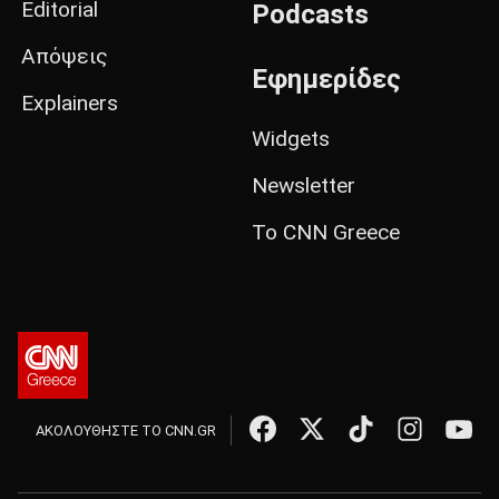
Editorial
Podcasts
Απόψεις
Εφημερίδες
Explainers
Widgets
Newsletter
Το CNN Greece
ΑΚΟΛΟΥΘΗΣΤΕ ΤΟ CNN.GR