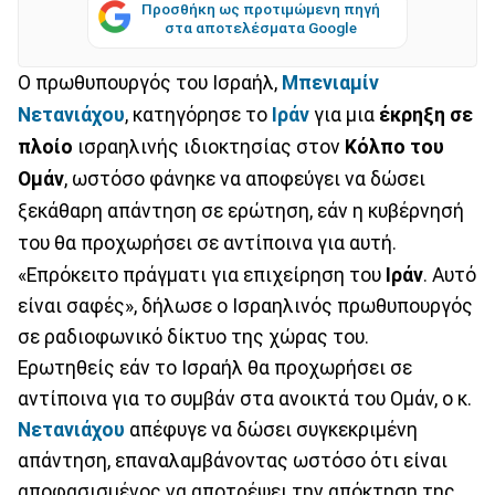
Προσθήκη ως προτιμώμενη πηγή
στα αποτελέσματα Google
Ο πρωθυπουργός του Ισραήλ,
Μπενιαμίν
Νετανιάχου
, κατηγόρησε το
Ιράν
για μια
έκρηξη σε
πλοίο
ισραηλινής ιδιοκτησίας στον
Κόλπο του
Ομάν
, ωστόσο φάνηκε να αποφεύγει να δώσει
ξεκάθαρη απάντηση σε ερώτηση, εάν η κυβέρνησή
του θα προχωρήσει σε αντίποινα για αυτή.
«Επρόκειτο πράγματι για επιχείρηση του
Ιράν
. Αυτό
είναι σαφές», δήλωσε ο Ισραηλινός πρωθυπουργός
σε ραδιοφωνικό δίκτυο της χώρας του.
Ερωτηθείς εάν το Ισραήλ θα προχωρήσει σε
αντίποινα για το συμβάν στα ανοικτά του Ομάν, ο κ.
Νετανιάχου
απέφυγε να δώσει συγκεκριμένη
απάντηση, επαναλαμβάνοντας ωστόσο ότι είναι
αποφασισμένος να αποτρέψει την απόκτηση της