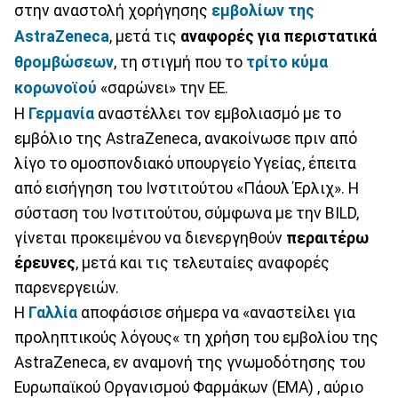
στην αναστολή χορήγησης
εμβoλίων της
AstraZeneca
, μετά τις
αναφορές για περιστατικά
θρομβώσεων
, τη στιγμή που το
τρίτο κύμα
κορωνοϊού
«σαρώνει» την ΕΕ.
Η
Γερμανία
αναστέλλει τον εμβολιασμό με το
εμβόλιο της AstraZeneca, ανακοίνωσε πριν από
λίγο το ομοσπονδιακό υπουργείο Υγείας, έπειτα
από εισήγηση του Ινστιτούτου «Πάουλ Έρλιχ». Η
σύσταση του Ινστιτούτου, σύμφωνα με την BILD,
γίνεται προκειμένου να διενεργηθούν
περαιτέρω
έρευνες
, μετά και τις τελευταίες αναφορές
παρενεργειών.
Η
Γαλλία
αποφάσισε σήμερα να «αναστείλει για
προληπτικούς λόγους« τη χρήση του εμβολίου της
AstraZeneca, εν αναμονή της γνωμοδότησης του
Ευρωπαϊκού Οργανισμού Φαρμάκων (EMA) , αύριο