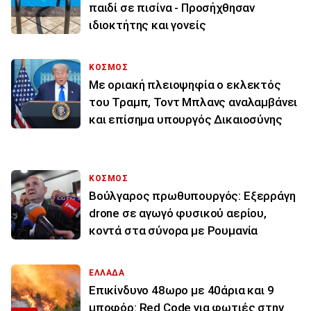
παιδί σε πισίνα - Προσήχθησαν
ιδιοκτήτης και γονείς
ΚΟΣΜΟΣ
Με οριακή πλειοψηφία ο εκλεκτός
του Τραμπ, Τοντ Μπλανς αναλαμβάνει
και επίσημα υπουργός Δικαιοσύνης
ΚΟΣΜΟΣ
Βούλγαρος πρωθυπουργός: Εξερράγη
drone σε αγωγό φυσικού αερίου,
κοντά στα σύνορα με Ρουμανία
ΕΛΛΑΔΑ
Επικίνδυνο 48ωρο με 40άρια και 9
μποφόρ: Red Code για φωτιές στην