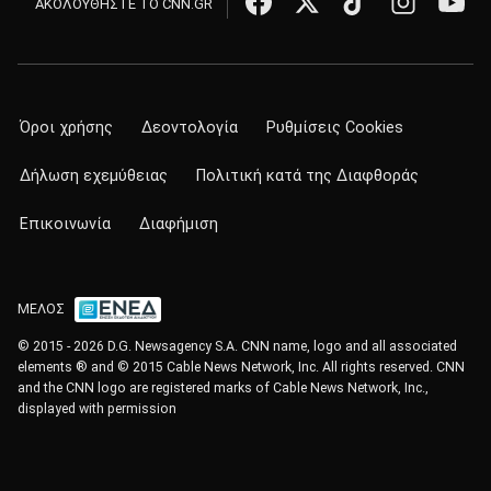
ΑΚΟΛΟΥΘΗΣΤΕ ΤΟ CNN.GR
Όροι χρήσης
Δεοντολογία
Ρυθμίσεις Cookies
Δήλωση εχεμύθειας
Πολιτική κατά της Διαφθοράς
Επικοινωνία
Διαφήμιση
ΜΕΛΟΣ
© 2015 - 2026 D.G. Newsagency S.A. CNN name, logo and all associated
elements ® and © 2015 Cable News Network, Inc. All rights reserved. CNN
and the CNN logo are registered marks of Cable News Network, Inc.,
displayed with permission