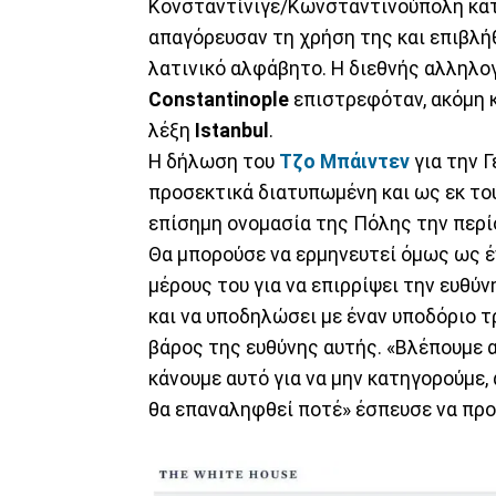
Κονσταντίνιγε/Κωνσταντινούπολη κατ
απαγόρευσαν τη χρήση της και επιβλήθ
λατινικό αλφάβητο. Η διεθνής αλληλογ
Constantinople
επιστρεφόταν, ακόμη κ
λέξη
Istanbul
.
Η δήλωση του
Τζο Μπάιντεν
για την Γ
προσεκτικά διατυπωμένη και ως εκ το
επίσημη ονομασία της Πόλης την περίο
Θα μπορούσε να ερμηνευτεί όμως ως έ
μέρους του για να επιρρίψει την ευθύ
και να υποδηλώσει με έναν υποδόριο τ
βάρος της ευθύνης αυτής. «Βλέπουμε α
κάνουμε αυτό για να μην κατηγορούμε,
θα επαναληφθεί ποτέ» έσπευσε να προσ