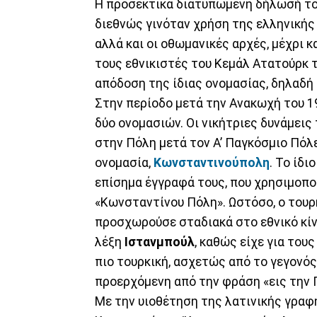
Η προσεκτικά διατυπωμένη δήλωσή του
διεθνώς γινόταν χρήση της ελληνική
αλλά και οι οθωμανικές αρχές, μέχρι 
τους εθνικιστές του Κεμάλ Ατατούρκ 
απόδοση της ίδιας ονομασίας, δηλαδή Κ
Στην περίοδο μετά την Ανακωχή του 1
δύο ονομασιών. Οι νικήτριες δυνάμει
στην Πόλη μετά τον Α’ Παγκόσμιο Πόλ
ονομασία,
Κωνσταντινούπολη
. Το ίδ
επίσημα έγγραφά τους, που χρησιμοποί
«Κωνσταντίνου Πόλη». Ωστόσο, ο τουρκ
προσχωρούσε σταδιακά στο εθνικό κί
λέξη
Ιστανμπούλ
, καθώς είχε για του
πιο τουρκική, ασχετώς από το γεγονός 
προερχόμενη από την φράση «εις την 
Με την υιοθέτηση της λατινικής γραφ