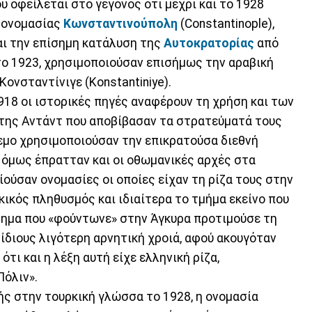
 οφείλεται στο γεγονός ότι μέχρι και το 1928
ς ονομασίας
Κωνσταντινούπολη
(Constantinople),
και την επίσημη κατάλυση της
Αυτοκρατορίας
από
το 1923, χρησιμοποιούσαν επισήμως την αραβική
ονσταντίνιγε (Konstantiniye).
918 οι ιστορικές πηγές αναφέρουν τη χρήση και των
ς της Αντάντ που αποβίβασαν τα στρατεύματά τους
εμο χρησιμοποιούσαν την επικρατούσα διεθνή
ιο όμως έπρατταν και οι οθωμανικές αρχές στα
ούσαν ονομασίες οι οποίες είχαν τη ρίζα τους στην
ικός πληθυσμός και ιδιαίτερα το τμήμα εκείνο που
νημα που «φούντωνε» στην Άγκυρα προτιμούσε τη
ς ίδιους λιγότερη αρνητική χροιά, αφού ακουγόταν
ότι και η λέξη αυτή είχε ελληνική ρίζα,
Πόλιν».
ής στην τουρκική γλώσσα το 1928, η ονομασία