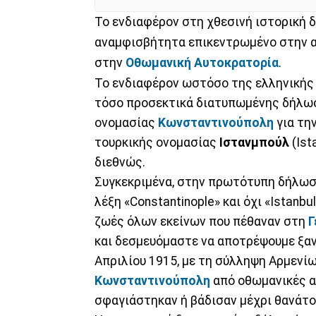
Το ενδιαφέρον στη χθεσινή ιστορική
αναμφισβήτητα επικεντρωμένο στην α
στην
Οθωμανική Αυτοκρατορία
.
Το ενδιαφέρον ωστόσο της ελληνικής 
τόσο προσεκτικά διατυπωμένης δήλωσ
ονομασίας
Κωνσταντινούπολη
για τη
τουρκικής ονομασίας
Ιστανμπούλ
(Ist
διεθνώς.
Συγκεκριμένα, στην πρωτότυπη δήλωσή
λέξη «Constantinople» και όχι «Istanb
ζωές όλων εκείνων που πέθαναν στη
Γ
και δεσμευόμαστε να αποτρέψουμε ξαν
Απριλίου 1915, με τη σύλληψη Αρμενί
Κωνσταντινούπολη
από οθωμανικές α
σφαγιάστηκαν ή βάδισαν μέχρι θανάτο