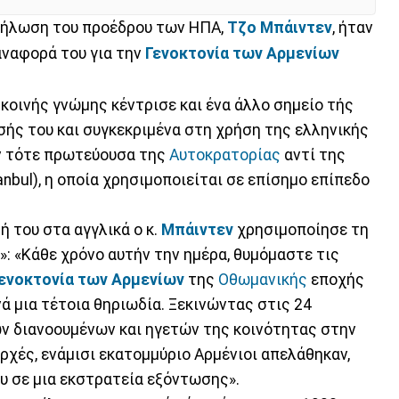
 δήλωση του προέδρου των ΗΠΑ,
Τζο Μπάιντεν
, ήταν
ναφορά του για την
Γενοκτονία των Αρμενίων
κοινής γνώμης κέντρισε και ένα άλλο σημείο τής
ής του και συγκεκριμένα στη χρήση της ελληνικής
ν τότε πρωτεύουσα της
Αυτοκρατορίας
αντί της
anbul), η οποία χρησιμοποιείται σε επίσημο επίπεδο
 του στα αγγλικά ο κ.
Μπάιντεν
χρησιμοποίησε τη
ul»: «Κάθε χρόνο αυτήν την ημέρα, θυμόμαστε τις
ενοκτονία των Αρμενίων
της
Οθωμανικής
εποχής
ά μια τέτοια θηριωδία. Ξεκινώντας στις 24
ων διανοουμένων και ηγετών της κοινότητας στην
ρχές, ενάμισι εκατομμύριο Αρμένιοι απελάθηκαν,
υ σε μια εκστρατεία εξόντωσης».