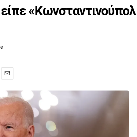
 είπε «Κωνσταντινούπολη
ce