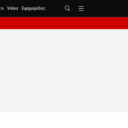
το
Video
Εφημερίδες