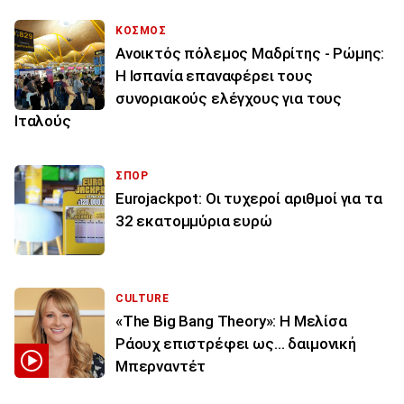
ΚΟΣΜΟΣ
Ανοικτός πόλεμος Μαδρίτης - Ρώμης:
Η Ισπανία επαναφέρει τους
συνοριακούς ελέγχους για τους
Ιταλούς
ΣΠΟΡ
Eurojackpot: Οι τυχεροί αριθμοί για τα
32 εκατoμμύρια ευρώ
CULTURE
«The Big Bang Theory»: Η Μελίσα
Ράουχ επιστρέφει ως… δαιμονική
Μπερναντέτ