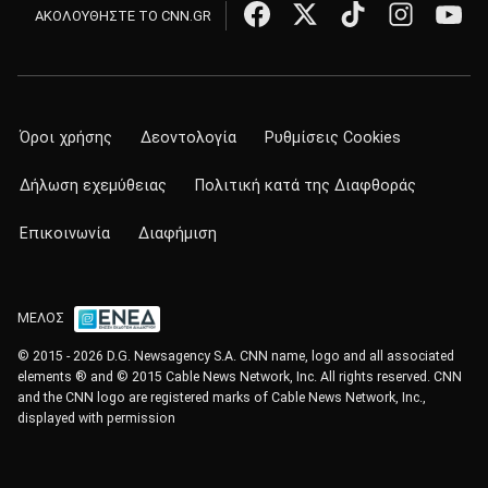
ΑΚΟΛΟΥΘΗΣΤΕ ΤΟ CNN.GR
Όροι χρήσης
Δεοντολογία
Ρυθμίσεις Cookies
Δήλωση εχεμύθειας
Πολιτική κατά της Διαφθοράς
Επικοινωνία
Διαφήμιση
ΜΕΛΟΣ
© 2015 - 2026 D.G. Newsagency S.A. CNN name, logo and all associated
elements ® and © 2015 Cable News Network, Inc. All rights reserved. CNN
and the CNN logo are registered marks of Cable News Network, Inc.,
displayed with permission