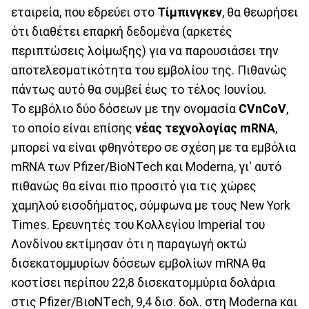
εταιρεία, που εδρεύει στο
Τίμπινγκεν
, θα θεωρήσει
ότι διαθέτει επαρκή δεδομένα (αρκετές
περιπτώσεις λοίμωξης) για να παρουσιάσει την
αποτελεσματικότητα του εμβολίου της. Πιθανώς
πάντως αυτό θα συμβεί έως το τέλος Ιουνίου.
Το εμβόλιο δύο δόσεων με την ονομασία
CVnCoV
,
το οποίο είναι επίσης
νέας τεχνολογίας mRNA
,
μπορεί να είναι φθηνότερο σε σχέση με τα εμβόλια
mRNA των Pfizer/BioNTech και Moderna, γι' αυτό
πιθανώς θα είναι πιο προσιτό για τις χώρες
χαμηλού εισοδήματος, σύμφωνα με τους New York
Times. Ερευνητές του Κολλεγίου Imperial του
Λονδίνου εκτίμησαν ότι η παραγωγή οκτώ
δισεκατομμυρίων δόσεων εμβολίων mRNA θα
κοστίσει περίπου 22,8 δισεκατομμύρια δολάρια
στις Pfizer/ΒιοΝΤech, 9,4 δισ. δολ. στη Moderna και