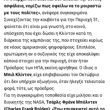
ασφάλεια, νομίζω πως οφείλω να το μοιραστώ
με τους πολίτες»
, ανέφερε συγκεκριμένα.
Συνεχίζοντας την κουβέντα για την Περιοχή 51,
φαίνεται ότι είναι μια γνωστή, στο κοινό,
υπόσχεση που έχει δώσει η Κλίντον κατά τη
διάρκεια της καμπάνιας της, που στοχεύει κυρίως
σε νέους αμερικανούς ψηφοφόρους. Επιπλέον,
ερωτώμενη αν ο συζυγικός της είχε αποκαλύψει
κάποια στοιχεί για την περιοχή, όταν ήταν
Πρόεδρος των ΗΠΑ, εκείνη αρνήθηκε. Ο ίδιος ο
Μπιλ Κλίντον
, είχε επιβεβαιώσει τον Οκτώβριο
ότι δεν υπήρχαν εξωγήινοι, όταν ήλεγξε τελευταία
φορά, τότε, ως πρόεδρος.
Για τη συγκεκριμένη τοποθεσία είχε μιλήσει και ο
διοικητής της NASA,
Τσάρλς Φράνκ Μπόλντεν
(Charles Frank Bolden)
:
«Έχω επισκεφτεί αυτό το