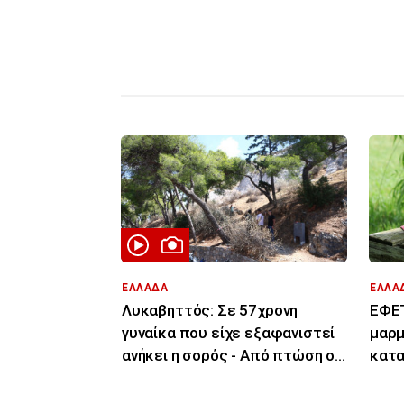
ΕΛΛΑΔΑ
ΕΛΛΑ
Λυκαβηττός: Σε 57χρονη
ΕΦΕΤ
γυναίκα που είχε εξαφανιστεί
μαρμ
ανήκει η σορός - Από πτώση ο
κατ
θάνατός της