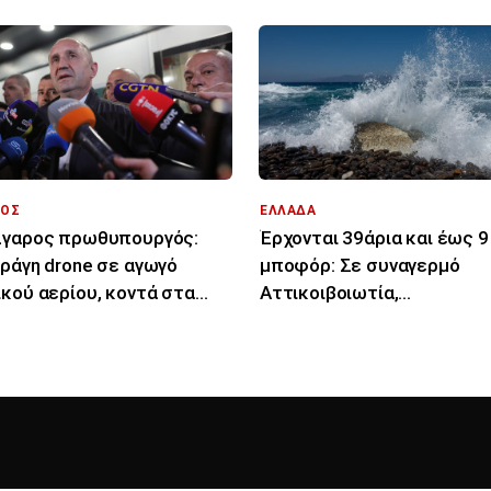
ΟΣ
ΕΛΛΑΔΑ
λγαρος πρωθυπουργός:
Έρχονται 39άρια και έως 9
ράγη drone σε αγωγό
μποφόρ: Σε συναγερμό
κού αερίου, κοντά στα
Αττικοιβοιωτία,
ρα με Ρουμανία
Πελοπόννησος, Αιγαίο για
φωτιές