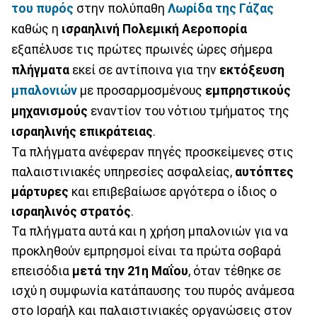
του πυρός
στην πολύπαθη
Λωρίδα της Γάζας
καθώς η
ισραηλινή Πολεμική Αεροπορία
εξαπέλυσε τις πρώτες πρωινές ώρες σήμερα
πλήγματα
εκεί σε αντίποινα για την
εκτόξευση
μπαλονιών
με προσαρμοσμένους
εμπρηστικούς
μηχανισμούς
εναντίον του νότιου τμήματος της
ισραηλινής επικράτειας
.
Τα πλήγματα ανέφεραν πηγές προσκείμενες στις
παλαιστινιακές υπηρεσίες ασφαλείας,
αυτόπτες
μάρτυρες
και επιβεβαίωσε αργότερα ο ίδιος ο
ισραηλινός στρατός
.
Τα πλήγματα αυτά και η χρήση μπαλονιών για να
προκληθούν εμπρησμοί είναι τα πρώτα σοβαρά
επεισόδια
μετά την 21η Μαΐου
, όταν τέθηκε σε
ισχύ η συμφωνία κατάπαυσης του πυρός ανάμεσα
στο Ισραήλ και παλαιστινιακές οργανώσεις στον