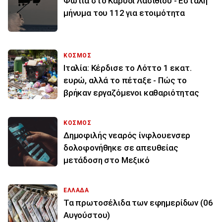
Φωτιά στο Καρύδι Λασιθίου - Εστάλη
μήνυμα του 112 για ετοιμότητα
ΚΟΣΜΟΣ
Ιταλία: Κέρδισε το Λόττο 1 εκατ.
ευρώ, αλλά το πέταξε - Πώς το
βρήκαν εργαζόμενοι καθαριότητας
ΚΟΣΜΟΣ
Δημοφιλής νεαρός ίνφλουενσερ
δολοφονήθηκε σε απευθείας
μετάδοση στο Μεξικό
ΕΛΛΑΔΑ
Τα πρωτοσέλιδα των εφημερίδων (06
Αυγούστου)