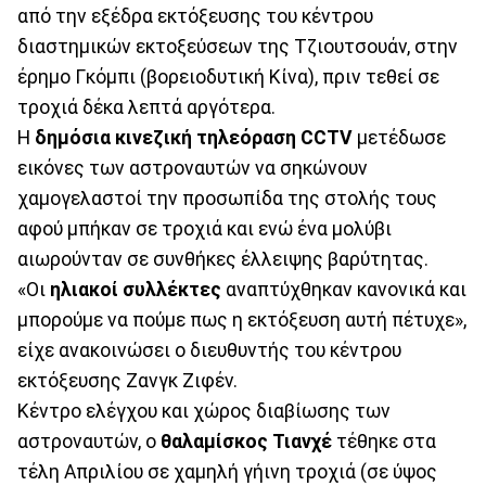
από την εξέδρα εκτόξευσης του κέντρου
διαστημικών εκτοξεύσεων της Τζιουτσουάν, στην
έρημο Γκόμπι (βορειοδυτική Κίνα), πριν τεθεί σε
τροχιά δέκα λεπτά αργότερα.
Η
δημόσια κινεζική τηλεόραση CCTV
μετέδωσε
εικόνες των αστροναυτών να σηκώνουν
χαμογελαστοί την προσωπίδα της στολής τους
αφού μπήκαν σε τροχιά και ενώ ένα μολύβι
αιωρούνταν σε συνθήκες έλλειψης βαρύτητας.
«Οι
ηλιακοί συλλέκτες
αναπτύχθηκαν κανονικά και
μπορούμε να πούμε πως η εκτόξευση αυτή πέτυχε»,
είχε ανακοινώσει ο διευθυντής του κέντρου
εκτόξευσης Ζανγκ Ζιφέν.
Κέντρο ελέγχου και χώρος διαβίωσης των
αστροναυτών, ο
θαλαμίσκος Τιανχέ
τέθηκε στα
τέλη Απριλίου σε χαμηλή γήινη τροχιά (σε ύψος