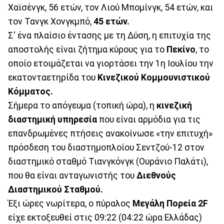
Χαϊσένγκ, 56 ετών, τον Λιού Μπομίνγκ, 54 ετών, και
τον Τανγκ Χονγκμπό,
45 ετών.
Σ' ένα πλαίσιο έντασης με τη Δύση, η επιτυχία της
αποστολής είναι ζήτημα κύρους για το
Πεκίνο
, το
οποίο ετοιμάζεται να γιορτάσει την 1η Ιουλίου την
εκατονταετηρίδα του
Κινεζικού
Κομμουνιστικού
Κόμματος.
Σήμερα το απόγευμα (τοπική ώρα), η
κινεζική
διαστημική υπηρεσία
που είναι αρμόδια για τις
επανδρωμένες πτήσεις ανακοίνωσε «την επιτυχή»
πρόσδεση του διαστημοπλοίου Σεντζού-12 στον
διαστημικό σταθμό Τιανγκόνγκ (Ουράνιο Παλάτι),
που θα είναι ανταγωνιστής του
Διεθνούς
Διαστημικού Σταθμού.
Έξι ώρες νωρίτερα, ο πύραλος
Μεγάλη Πορεία 2F
είχε εκτοξευθεί στις 09:22 (04:22 ώρα Ελλάδας)