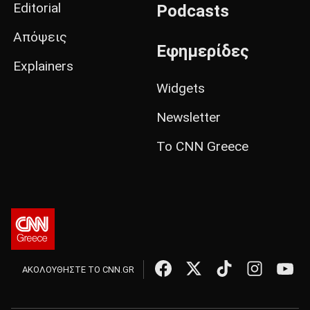
Editorial
Podcasts
Απόψεις
Εφημερίδες
Explainers
Widgets
Newsletter
Το CNN Greece
ΑΚΟΛΟΥΘΗΣΤΕ ΤΟ CNN.GR