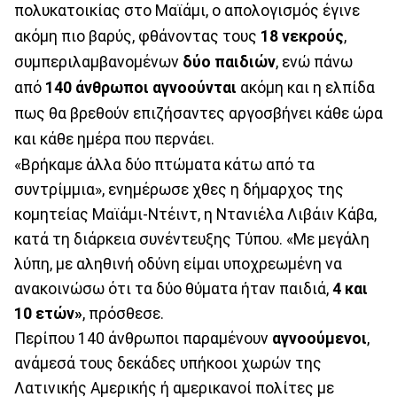
πολυκατοικίας στο Μαϊάμι, ο απολογισμός έγινε
ακόμη πιο βαρύς, φθάνοντας τους
18 νεκρούς
,
συμπεριλαμβανομένων
δύο παιδιών
, ενώ πάνω
από
140 άνθρωποι αγνοούνται
ακόμη και η ελπίδα
πως θα βρεθούν επιζήσαντες αργοσβήνει κάθε ώρα
και κάθε ημέρα που περνάει.
«Βρήκαμε άλλα δύο πτώματα κάτω από τα
συντρίμμια», ενημέρωσε χθες η δήμαρχος της
κομητείας Μαϊάμι-Ντέιντ, η Ντανιέλα Λιβάιν Κάβα,
κατά τη διάρκεια συνέντευξης Τύπου. «Με μεγάλη
λύπη, με αληθινή οδύνη είμαι υποχρεωμένη να
ανακοινώσω ότι τα δύο θύματα ήταν παιδιά,
4 και
10 ετών»
, πρόσθεσε.
Περίπου 140 άνθρωποι παραμένουν
αγνοούμενοι
,
ανάμεσά τους δεκάδες υπήκοοι χωρών της
Λατινικής Αμερικής ή αμερικανοί πολίτες με