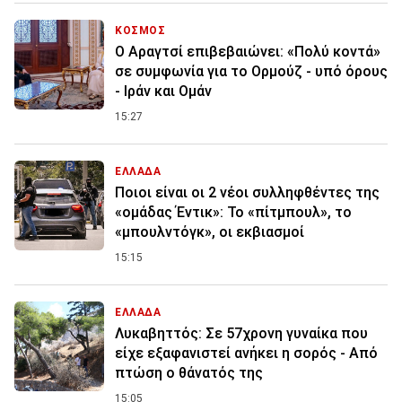
ΚΟΣΜΟΣ
Ο Αραγτσί επιβεβαιώνει: «Πολύ κοντά»
σε συμφωνία για το Ορμούζ - υπό όρους
- Ιράν και Ομάν
15:27
ΕΛΛΑΔΑ
Ποιοι είναι οι 2 νέοι συλληφθέντες της
«ομάδας Έντικ»: Το «πίτμπουλ», το
«μπουλντόγκ», οι εκβιασμοί
15:15
ΕΛΛΑΔΑ
Λυκαβηττός: Σε 57χρονη γυναίκα που
είχε εξαφανιστεί ανήκει η σορός - Από
πτώση ο θάνατός της
15:05