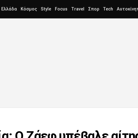
Ελλάδα
Κόσμος
Style
Focus
Travel
Σπορ
Tech
Αυτοκίνη
α: Ο Ζάεφ υπέβαλε αίτησ