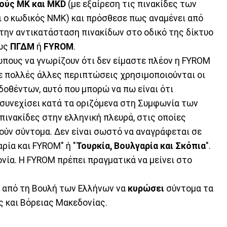
ούς MK και MKD
(με εξαίρεση τις πινακίδες των
 ο κωδικός ΝΜΚ) και πρόσθεσε πως αναμένει από
την αντικατάσταση πινακίδων στο οδικό της δίκτυο
 ως
ΠΓΔΜ
ή
FYROM
.
ώπους να γνωρίζουν ότι δεν είμαστε πλέον η FYROM
σε πολλές άλλες περιπτώσεις χρησιμοποιούνται οι
δοθέντων, αυτό που μπορώ να πω είναι ότι
 συνεχίσει κατά τα οριζόμενα στη Συμφωνία των
 πινακίδες στην ελληνική πλευρά, στις οποίες
ύν σύντομα. Δεν είναι σωστό να αναγράφεται σε
αρία και FYROM" ή "
Τουρκία, Βουλγαρία και Σκόπια
".
νία. Η FYROM πρέπει πραγματικά να μείνει στο
ι από τη Βουλή των Ελλήνων να
κυρώσει
σύντομα τα
 και Βόρειας Μακεδονίας.