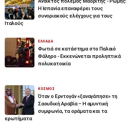
Ανοικτός πόλεμος Μαδρίτης - Ρώμης:
Η Ισπανία επαναφέρει τους
συνοριακούς ελέγχους για τους
Ιταλούς
ΕΛΛΑΔΑ
Φωτιά σε κατάστημα στο Παλαιό
Φάληρο - Εκκενώνεται προληπτικά
πολυκατοικία
ΚΟΣΜΟΣ
Όταν ο Ερντογάν «ξαναγάπησε» τη
Σαουδική Αραβία – Η αμυντική
συμφωνία, τα οράματα και τα
ερωτήματα