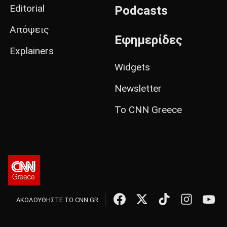
Editorial
Podcasts
Απόψεις
Εφημερίδες
Explainers
Widgets
Newsletter
Το CNN Greece
ΑΚΟΛΟΥΘΗΣΤΕ ΤΟ CNN.GR