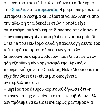
ότι ένα κοριτσάκι 11 ετών πέθανε στο Παλέρμο
της
Σικελίας
από
κορωνοϊό
. Η μικρή υπέφερε από
μεταβολικό νόσημα και φέρεται να μολύνθηκε από
την αδελφή της, δεκαέξι ετών, η οποία είχε
επιστρέψει από σύντομες διακοπές στην Ισπανία.
Η
εντεκάχρονη
είχε εισαχθεί στο νοσοκομείο Di
Cristina του Παλέρμο, αλλά η παραλλαγή Δέλτα του
ιού -παρά τις προσπάθειες των γιατρών-
δημιούργησε σειρά σοβαρών προβλημάτων στον
ήδη εξασθενημένο οργανισμό της. Αρχικά, ο
περιφερειάρχης της Σικελίας, Νέλο Μουσουμέτσι
είχε δηλώσει ότι «είναι μια οικογένεια
αντιεμβολιαστών».
Η μητέρα του άτυχου κοριτσιού δήλωσε ότι «η
οικογένειά της δεν είναι κατά των εμβολίων, αλλά
δεν πρόλαβε να κλείσει εγκαίρως ραντεβού για