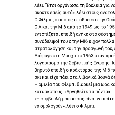
λέει. "Έτσι οργάνωσα τη δουλειά για 
ακούτε εσείς αυτά», λέει στους ανατ
Ο Φίλμπι, ο οποίος στάθμευε στην Ου
CIA και την MI6 από το 1949 ως το 19
εντοπίζεται επειδή ανήκε στο σύστημ
συνάδελφοί του στην MI6 είχαν πολλά
στρατολόγηση και την προαγωγή του, λ
Διέφυγε στη Μόσχα το 1963 όταν προέκ
λογαριασμό της Σοβιετικής Ένωσης. Ι
Βηρυτό επειδή ο πράκτορας της MI6 π
σκι και είχε πάει στα λιβανικά βουνά ό
Η ομιλία του Φίλμπι διαρκεί μια ώρα κ
κατασκόπους: «Αρνηθείτε τα πάντα».
«Η συμβουλή μου σε σας είναι να πείτ
να ομολογούν», λέει ο Φίλμπι.