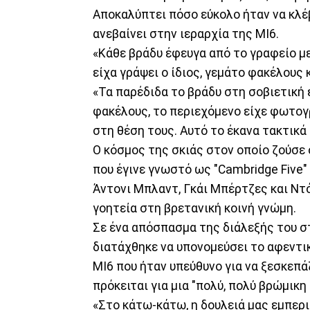
Αποκαλύπτει πόσο εύκολο ήταν να κλέ
ανεβαίνει στην ιεραρχία της MI6.
«Κάθε βράδυ έφευγα από το γραφείο μ
είχα γράψει ο ίδιος, γεμάτο φακέλους κ
«Τα παρέδιδα το βράδυ στη σοβιετική
φακέλους, το περιεχόμενο είχε φωτογ
στη θέση τους. Αυτό το έκανα τακτικά 
Ο κόσμος της σκιάς στον οποίο ζούσε 
που έγινε γνωστό ως "Cambridge Five"
Άντονι Μπλαντ, Γκάι Μπέρτζες και Ντό
γοητεία στη βρετανική κοινή γνώμη.
Σε ένα απόσπασμα της διάλεξής του σ
διατάχθηκε να υπονομεύσει το αφεντικ
MI6 που ήταν υπεύθυνο για να ξεσκεπ
πρόκειται για μια "πολύ, πολύ βρώμικη 
«Στο κάτω-κάτω, η δουλειά μας εμπερι