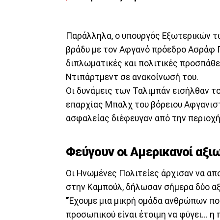
Παράλληλα, ο υπουργός Εξωτερικών 
βράδυ με τον Αφγανό πρόεδρο Ασράφ Γά
διπλωματικές και πολιτικές προσπάθει
Ντιπάρτμεντ σε ανακοίνωσή του.
Οι δυνάμεις των Ταλιμπάν εισήλθαν τ
επαρχίας Μπαλχ του βόρειου Αφγανιστά
ασφαλείας διέφευγαν από την περιοχή
Φεύγουν οι Αμερικανοί αξι
Οι Ηνωμένες Πολιτείες άρχισαν να απ
στην Καμπούλ, δήλωσαν σήμερα δύο α
"Έχουμε μια μικρή ομάδα ανθρώπων πο
προσωπικού είναι έτοιμη να φύγει... η