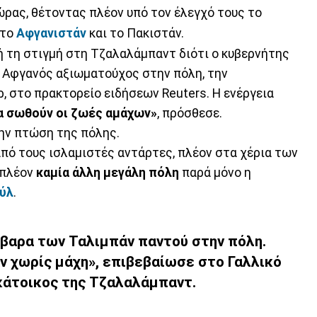
ώρας, θέτοντας πλέον υπό τον έλεγχό τους το
 το
Αφγανιστάν
και το Πακιστάν.
ή τη στιγμή στη Τζαλαλάμπαντ διότι ο κυβερνήτης
 Αφγανός αξιωματούχος στην πόλη, την
 στο πρακτορείο ειδήσεων Reuters. Η ενέργεια
να σωθούν οι ζωές αμάχων»
, πρόσθεσε.
ην πτώση της πόλης.
ό τους ισλαμιστές αντάρτες, πλέον στα χέρια των
 πλέον
καμία άλλη μεγάλη πόλη
παρά μόνο η
ύλ
.
άβαρα των Ταλιμπάν παντού στην πόλη.
ν χωρίς μάχη», επιβεβαίωσε στο Γαλλικό
κάτοικος της Τζαλαλάμπαντ.