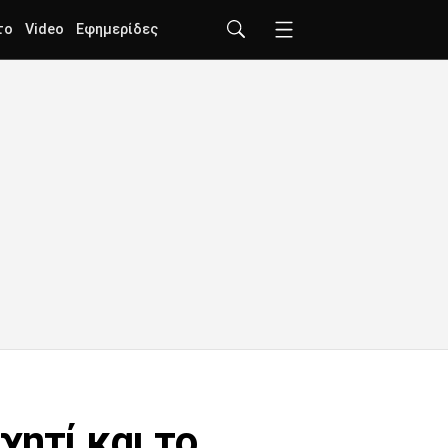
το
Video
Εφημερίδες
χητί και το