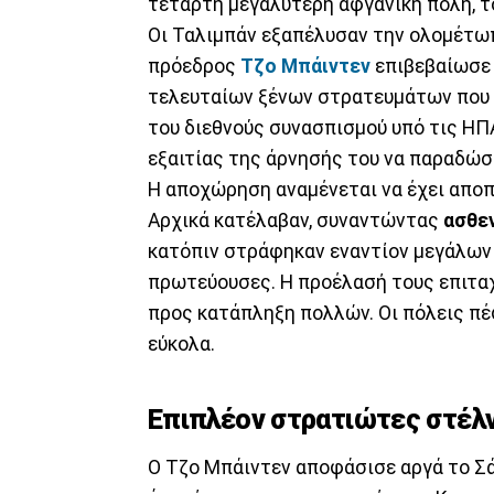
τέταρτη μεγαλύτερη αφγανική πόλη, τ
Οι Ταλιμπάν εξαπέλυσαν την ολομέτωπ
πρόεδρος
Τζο Μπάιντεν
επιβεβαίωσε 
τελευταίων ξένων στρατευμάτων που 
του διεθνούς συνασπισμού υπό τις Η
εξαιτίας της άρνησής του να παραδώσε
Η αποχώρηση αναμένεται να έχει αποπ
Αρχικά κατέλαβαν, συναντώντας
ασθε
κατόπιν στράφηκαν εναντίον μεγάλων
πρωτεύουσες. Η προέλασή τους επιταχ
προς κατάπληξη πολλών. Οι πόλεις πέφ
εύκολα.
Επιπλέον στρατιώτες στέλν
Ο Τζο Μπάιντεν αποφάσισε αργά το Σά