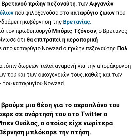
ν
Βρετανού πρώην πεζοναύτη
, των
Αφγανών
ύλων
που φιλοξενούσε στο
καταφύγιο ζώων
που
νδράμει η κυβέρνηση της
Βρετανίας.
από τον πρωθυπουργό
Μπόρις Τζόνσον
, ο Βρετανός
ίνωσε ότι
θα επιτραπεί η αεροπορική
ε στο καταφύγιο Nowzad ο πρώην πεζοναύτης
Πολ
ατόπιν δωρεών τελεί αναμονή για την απομάκρυνση
ν του και των οικογενειών τους, καθώς και των
- του καταφυγίου Nowzad.
 βρούμε μια θέση για το αεροπλάνο του
έφερε σε ανάρτησή του στο Twitter ο
πεν Ουάλας, ο οποίος είχε νωρίτερα
υβέρνηση μπλόκαρε την πτήση.