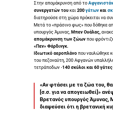
Στην απομάκρυνση από το
Αφγανιστά
συνεργατών του
και
200
γάτων
και
σκ
διατηρούσε στη χώρα πρόκειται να συ
Μετά το «πράσινο φως» που δόθηκε 
υπουργός Άμυνας,
Μπεν Ουάλας,
ανακο
απομάκρυνση των ζώων
που φρόντιζ
«Πεν» Φάρδινγκ.
Ιδιωτικό αεροπλάνο
που ναυλώθηκε κ
του πεζοναύτη, 200 Αφγανών υπαλλήλω
τετράποδων -
140 σκύλοι και 60 γάτες
«Αν φτάσει με τα ζώα του, θα
[σ.σ. για να απογειωθεί]» αν
Βρετανός υπουργός Άμυνας, Μ
διαψεύσει ότι η βρετανική κ