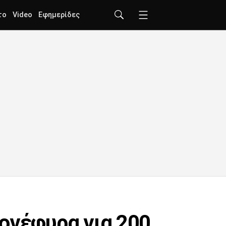
το
Video
Εφημερίδες
ογέφυρα για 200