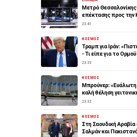
ΕΛΛΑΔΑ
Μετρό Θεσσαλονίκης:
επέκτασης προς την 
23:41
ΚΟΣΜΟΣ
Τραμπ για Ιράν: «Πισ
- Τι είπε για το Ορμού
23:33
ΚΟΣΜΟΣ
Μπρούνερ: «Ευάλωτη η
καλή θέληση γειτονι
23:32
ΚΟΣΜΟΣ
Στη Σαουδική Αραβία 
Σαλμάν και Πακιστα