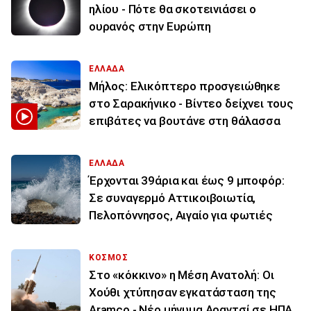
ηλίου - Πότε θα σκοτεινιάσει ο
ουρανός στην Ευρώπη
ΕΛΛΑΔΑ
Μήλος: Ελικόπτερο προσγειώθηκε
στο Σαρακήνικο - Βίντεο δείχνει τους
επιβάτες να βουτάνε στη θάλασσα
ΕΛΛΑΔΑ
Έρχονται 39άρια και έως 9 μποφόρ:
Σε συναγερμό Αττικοιβοιωτία,
Πελοπόννησος, Αιγαίο για φωτιές
ΚΟΣΜΟΣ
Στο «κόκκινο» η Μέση Ανατολή: Οι
Χούθι χτύπησαν εγκατάσταση της
Aramco - Νέο μήνυμα Αραγτσί σε ΗΠΑ