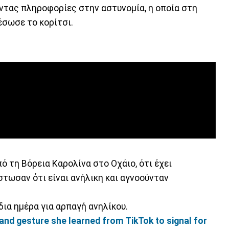
ντας πληροφορίες στην αστυνομία, η οποία στη
έσωσε το κορίτσι.
ό τη Βόρεια Καρολίνα στο Οχάιο, ότι έχει
στωσαν ότι είναι ανήλικη και αγνοούνταν
δια ημέρα για αρπαγή ανηλίκου.
and gesture she learned from TikTok to signal for