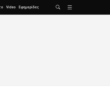
το
Video
Εφημερίδες