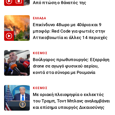
Από πτώση ο θάνατός της
ΕΛΛΑΔΑ
Επικίνδυνο 48ωρο με 40άρια και 9
μποφόρ: Red Code για φωτιές στην
Αττικοβοιωτία κι άλλες 14 περιοχές
ΚΟΣΜΟΣ
Βούλγαρος πρωθυπουργός: Εξερράγη
drone σε αγωγό φυσικού αερίου,
κοντά στα σύνορα με Ρουμανία
ΚΟΣΜΟΣ
Με οριακή πλειοψηφία ο εκλεκτός
του Τραμπ, Τοντ Μπλανς αναλαμβάνει
και επίσημα υπουργός Δικαιοσύνης