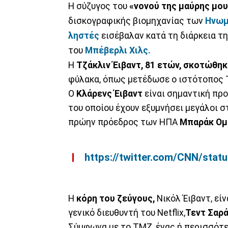
Η σύζυγος του
«νονού της μαύρης μου
δισκογραφικής βιομηχανίας των
Ηνωμ
ληστές
εισέβαλαν κατά τη διάρκεια τη
του
Μπέβερλι Χιλς.
Η
Τζάκλιν Έιβαντ, 81 ετών, σκοτώθη
φύλακα, όπως μετέδωσε ο ιστότοπος
Ο
Κλάρενς Έιβαντ
είναι σημαντική πρ
του οποίου έχουν εξυμνήσει μεγάλοι στα
πρώην πρόεδρος των ΗΠΑ
Μπαράκ Ομ
https://twitter.com/CNN/st
Η
κόρη του ζεύγους,
Νικόλ Έιβαντ, εί
γενικό διευθυντή του Netflix,
Τεντ Σαρ
Σύμφωνα με το TMZ, ένας ή περισσότε