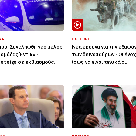
ΔΑ
CULTURE
ρο: Συνελήφθη νέο μέλος
Νέα έρευνα για την εξαφά
«ομάδας Έντικ» -
των δεινοσαύρων - Οι ένοχ
ετείχε σε εκβιασμούς
ίσως να είναι τελικά οι
ειρηματιών
μύκητες