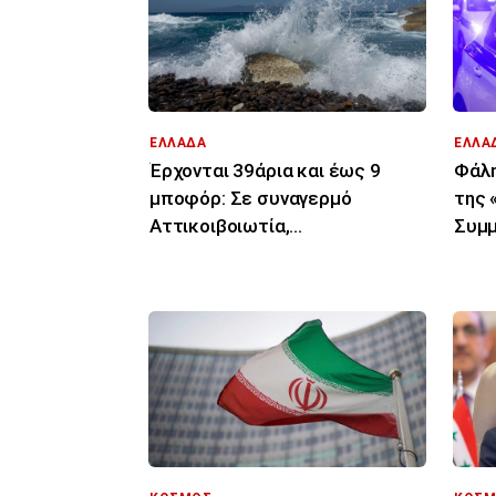
ΕΛΛΑΔΑ
ΕΛΛΑ
Έρχονται 39άρια και έως 9
Φάλη
μποφόρ: Σε συναγερμό
της 
Αττικοιβοιωτία,
Συμμ
Πελοπόννησος, Αιγαίο για
επιχ
φωτιές