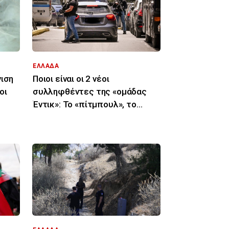
ΕΛΛΑΔΑ
νιση
Ποιοι είναι οι 2 νέοι
οι
συλληφθέντες της «ομάδας
Έντικ»: Το «πίτμπουλ», το
«μπουλντόγκ», οι εκβιασμοί