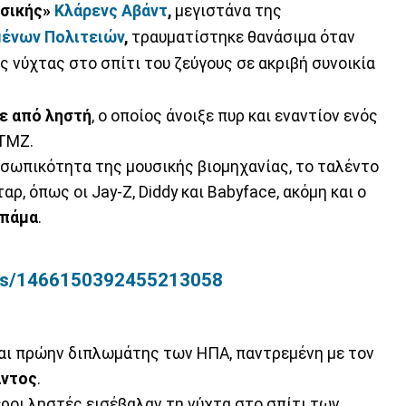
σικής»
Κλάρενς Αβάντ
,
μεγιστάνα της
ένων Πολιτειών
,
τραυματίστηκε θανάσιμα όταν
ς νύχτας στο σπίτι του ζεύγους σε ακριβή συνοικία
κε από ληστή
, ο οποίος άνοιξε πυρ και εναντίον ενός
 TMZ.
οσωπικότητα της μουσικής βιομηχανίας, το ταλέντο
ρ, όπως οι Jay-Z, Diddy και Babyface, ακόμη και ο
πάμα
.
atus/1466150392455213058
ναι πρώην διπλωμάτης των ΗΠΑ, παντρεμένη με τον
άντος
.
ροι ληστές εισέβαλαν τη νύχτα στο σπίτι των