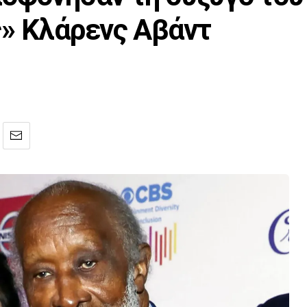
» Κλάρενς Αβάντ