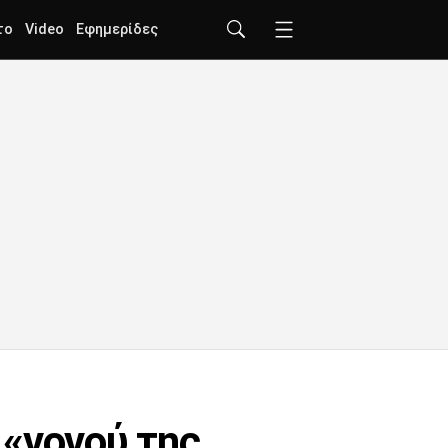
το
Video
Εφημερίδες
 «νονού της