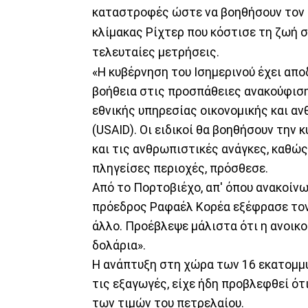
καταστροφές ώστε να βοηθήσουν τον Ι
κλίμακας Ρίχτερ που κόστισε τη ζωή 
τελευταίες μετρήσεις.
«Η κυβέρνηση του Ισημερινού έχει απ
βοήθεια στις προσπάθειες ανακούφισ
εθνικής υπηρεσίας οικονομικής και α
(USAID). Οι ειδικοί θα βοηθήσουν την 
και τις ανθρωπιστικές ανάγκες, καθώς
πληγείσες περιοχές, πρόσθεσε.
Από το Πορτοβιέχο, απ' όπου ανακοίνω
πρόεδρος Ραφαέλ Κορέα εξέφρασε τον 
άλλο. Προέβλεψε μάλιστα ότι η ανοικ
δολάρια».
Η ανάπτυξη στη χώρα των 16 εκατομμυ
τις εξαγωγές, είχε ήδη προβλεφθεί ότ
των τιμών του πετρελαίου.