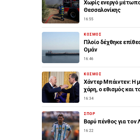
Χωρίς ενεργό μέτωπο
Θεσσαλονίκης
16:55
ΚΟΣΜΟΣ
Πλοίο δέχθηκε επίθεση σε απόσταση 18 ναυτικών μιλίων ανοικ
Ομάν
16:46
ΚΟΣΜΟΣ
Χάντερ Μπάιντεν: Η μ
χάρη, ο εθισμός και τ
16:34
ΣΠΟΡ
Βαρύ πένθος για τον 
16:22