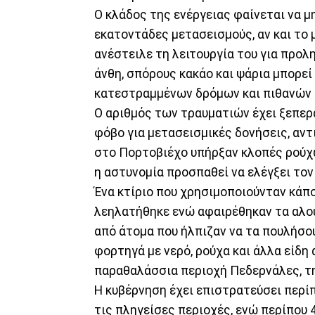
Ο κλάδος της ενέργειας φαίνεται να μ
εκατοντάδες μετασεισμούς, αν και το
ανέστειλε τη λειτουργία του για προλ
άνθη, σπόρους κακάο και ψάρια μπορε
κατεστραμμένων δρόμων και πιθανών 
Ο αριθμός των τραυματιών έχει ξεπερά
φόβο για μετασεισμικές δονήσεις, αν
στο Πορτοβιέχο υπήρξαν κλοπές ρούχ
η αστυνομία προσπαθεί να ελέγξει τον
Ένα κτίριο που χρησιμοποιούνταν κάπ
λεηλατήθηκε ενώ αφαιρέθηκαν τα αλου
από άτομα που ήλπιζαν να τα πουλήσου
φορτηγά με νερό, ρούχα και άλλα είδη
παραθαλάσσια περιοχή Πεδερνάλες, τη
Η κυβέρνηση έχει επιστρατεύσει περί
τις πληγείσες περιοχές, ενώ περίπου 