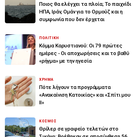
Ποιος θα ελέγχει τα πλοία; Το παιχνίδι
ΗΠΑ, Ιράν, Ομάν για το Ορμούζ και η
συμφωνία που δεν έρχεται
ΠΟΛΙΤΙΚΗ
Κόμμα Καρυστιανού: Οι 79 πρώτες
ημέρες - Οι αποχωρήσεις και το βαθύ
«ρήγμα» με την ηγεσία
ΧΡΗΜΑ
Πότε λήγουν τα προγράμματα
«Ανακαίνιση Κατοικίας» και «Σπίτι μου
ΙΙ»
ΚΟΣΜΟΣ
Θρίλερ σε γραφείο τελετών στο
Σικάγο: Βρέθηκαν σε αποσύνθεση 56