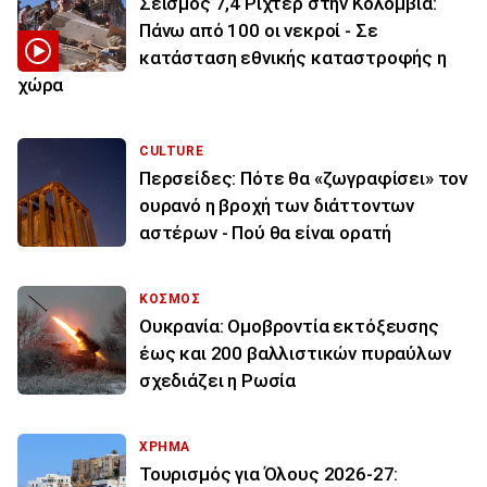
Σεισμός 7,4 Ρίχτερ στην Κολομβία:
Πάνω από 100 οι νεκροί - Σε
κατάσταση εθνικής καταστροφής η
χώρα
CULTURE
Περσείδες: Πότε θα «ζωγραφίσει» τον
ουρανό η βροχή των διάττοντων
αστέρων - Πού θα είναι ορατή
ΚΟΣΜΟΣ
Ουκρανία: Ομοβροντία εκτόξευσης
έως και 200 βαλλιστικών πυραύλων
σχεδιάζει η Ρωσία
ΧΡΗΜΑ
Τουρισμός για Όλους 2026-27: