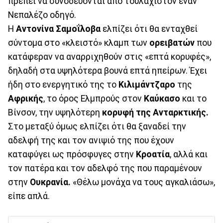
πρέπει να συνοδεύονται από τουλάχιστον έναν
Νεπαλέζο οδηγό.
Η
Αντονίνα Σαμοΐλοβα
ελπίζει ότι θα ενταχθεί
σύντομα στο «κλειστό» κλαμπ των
ορειβατών
που
κατάφεραν να αναρριχηθούν στις «επτά κορυφές»,
δηλαδή στα υψηλότερα βουνά επτά ηπείρων. Έχει
ήδη στο ενεργητικό της το
Κιλιμάντζαρο
της
Αφρικής
, το όρος Ελμπρούς στον
Καύκασο
και το
Βίνσον, την υψηλότερη
κορυφή της Ανταρκτικής.
Στο μεταξύ όμως ελπίζει ότι θα ξαναδεί την
αδελφή της και τον ανιψιό της που έχουν
καταφύγει ως πρόσφυγες στην
Κροατία
, αλλά και
τον πατέρα και τον αδελφό της που παραμένουν
στην
Ουκρανία.
«Θέλω μονάχα να τους αγκαλιάσω»,
είπε απλά.