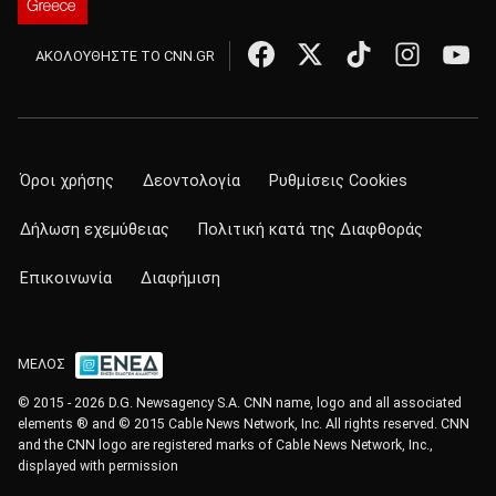
ΑΚΟΛΟΥΘΗΣΤΕ ΤΟ CNN.GR
Όροι χρήσης
Δεοντολογία
Ρυθμίσεις Cookies
Δήλωση εχεμύθειας
Πολιτική κατά της Διαφθοράς
Επικοινωνία
Διαφήμιση
ΜΕΛΟΣ
© 2015 - 2026 D.G. Newsagency S.A. CNN name, logo and all associated
elements ® and © 2015 Cable News Network, Inc. All rights reserved. CNN
and the CNN logo are registered marks of Cable News Network, Inc.,
displayed with permission