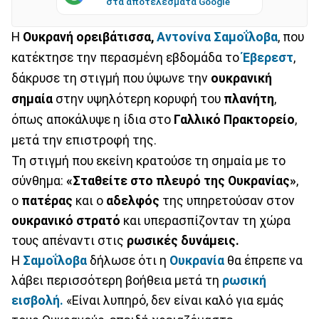
στα αποτελέσματα Google
Η
Ουκρανή ορειβάτισσα,
Αντονίνα Σαμοΐλοβα
, που
κατέκτησε την περασμένη εβδομάδα το
Έβερεστ
,
δάκρυσε τη στιγμή που ύψωνε την
ουκρανική
σημαία
στην υψηλότερη κορυφή του
πλανήτη
,
όπως αποκάλυψε η ίδια στο
Γαλλικό Πρακτορείο
,
μετά την επιστροφή της.
Τη στιγμή που εκείνη κρατούσε τη σημαία με το
σύνθημα:
«Σταθείτε στο πλευρό της Ουκρανίας»
,
ο
πατέρας
και ο
αδελφός
της υπηρετούσαν στον
ουκρανικό στρατό
και υπερασπίζονταν τη χώρα
τους απέναντι στις
ρωσικές δυνάμεις.
Η
Σαμοΐλοβα
δήλωσε ότι η
Ουκρανία
θα έπρεπε να
λάβει περισσότερη βοήθεια μετά τη
ρωσική
εισβολή.
«Είναι λυπηρό, δεν είναι καλό για εμάς