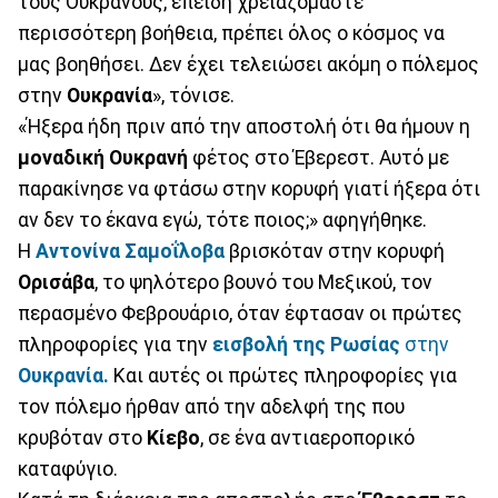
τους Ουκρανούς, επειδή χρειαζόμαστε
περισσότερη βοήθεια, πρέπει όλος ο κόσμος να
μας βοηθήσει. Δεν έχει τελειώσει ακόμη ο πόλεμος
στην
Ουκρανία
», τόνισε.
«Ήξερα ήδη πριν από την αποστολή ότι θα ήμουν η
μοναδική Ουκρανή
φέτος στο Έβερεστ. Αυτό με
παρακίνησε να φτάσω στην κορυφή γιατί ήξερα ότι
αν δεν το έκανα εγώ, τότε ποιος;» αφηγήθηκε.
Η
Αντονίνα Σαμοΐλοβα
βρισκόταν στην κορυφή
Ορισάβα
, το ψηλότερο βουνό του Μεξικού, τον
περασμένο Φεβρουάριο, όταν έφτασαν οι πρώτες
πληροφορίες για την
εισβολή της Ρωσίας
στην
Ουκρανία.
Και αυτές οι πρώτες πληροφορίες για
τον πόλεμο ήρθαν από την αδελφή της που
κρυβόταν στο
Κίεβο
, σε ένα αντιαεροπορικό
καταφύγιο.