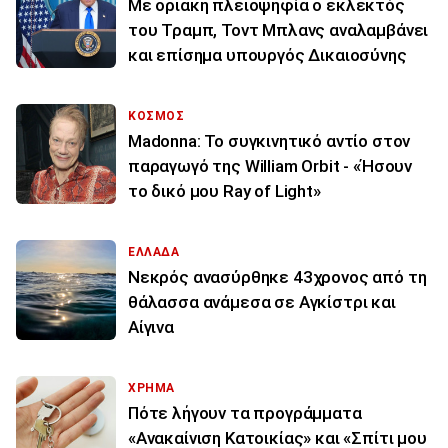
Με οριακή πλειοψηφία ο εκλεκτός
του Τραμπ, Τοντ Μπλανς αναλαμβάνει
και επίσημα υπουργός Δικαιοσύνης
ΚΟΣΜΟΣ
Madonna: Το συγκινητικό αντίο στον
παραγωγό της William Orbit - «Ήσουν
το δικό μου Ray of Light»
ΕΛΛΑΔΑ
Νεκρός ανασύρθηκε 43χρονος από τη
θάλασσα ανάμεσα σε Αγκίστρι και
Αίγινα
ΧΡΗΜΑ
Πότε λήγουν τα προγράμματα
«Ανακαίνιση Κατοικίας» και «Σπίτι μου