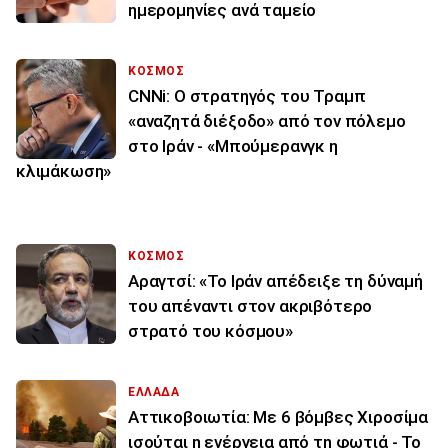
ημερομηνίες ανά ταμείο
ΚΟΣΜΟΣ
CNNi: Ο στρατηγός του Τραμπ
«αναζητά διέξοδο» από τον πόλεμο
στο Ιράν - «Μπούμερανγκ η
κλιμάκωση»
ΚΟΣΜΟΣ
Αραγτσί: «Το Ιράν απέδειξε τη δύναμή
του απέναντι στον ακριβότερο
στρατό του κόσμου»
ΕΛΛΑΔΑ
Αττικοβοιωτία: Με 6 βόμβες Χιροσίμα
ισούται η ενέργεια από τη φωτιά - Το