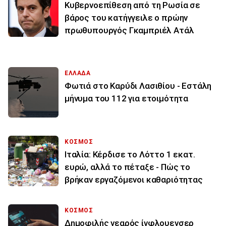
Κυβερνοεπίθεση από τη Ρωσία σε
βάρος του κατήγγειλε ο πρώην
πρωθυπουργός Γκαμπριέλ Ατάλ
ΕΛΛΑΔΑ
Φωτιά στο Καρύδι Λασιθίου - Εστάλη
μήνυμα του 112 για ετοιμότητα
ΚΟΣΜΟΣ
Ιταλία: Κέρδισε το Λόττο 1 εκατ.
ευρώ, αλλά το πέταξε - Πώς το
βρήκαν εργαζόμενοι καθαριότητας
ΚΟΣΜΟΣ
Δημοφιλής νεαρός ίνφλουενσερ