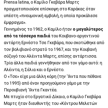
Prensa latina, ο Καμίλο Γκεβάρα Μαρτς
πραγματοποιούσε επίσκεψη στο Καράκας όταν
υπέστη «πνευμονική εμβολή, η οποία προκάλεσε
έμφραγμα».
Γεννημένος το 1962, ο Καμίλο ήταν
ο μεγαλύτερος
από τα τέσσερα παιδιά
του Κουβανο-αργεντινού
αντάρτη Ερνέστο Τσε Γκεβάρα, που σκοτώθηκε από
τον βολιβιανό στρατό το 1967, και την Κουβανή
σύζυγό του Αλέιντα Μαρτς, επίσης αντάρτισσα.
Τρία άλλα παιδιά γεννήθηκαν από τον γάμο αυτό: η
Αλέιντα, η Σέλια και ο Ερνέστο.
Ο «Τσε» είχε μια άλλη κόρη (την 'Ιλντα που πέθανε
το 1995) από έναν προηγούμενο γάμο με την
Περουβιανή 'Ιλντα Γκαντέα.
Με πτυχίο στο Εργατικό Δίκαιο, ο Καμίλο Γκεβάρα
Μαρτς ήταν διευθυντής του «Κέντρου Μελετών