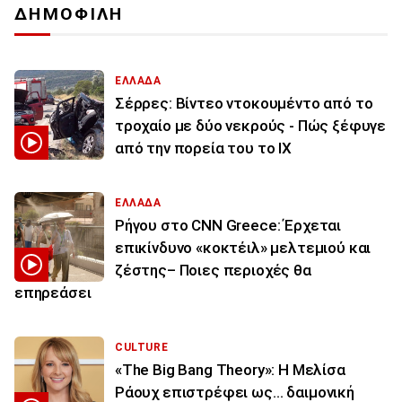
ΔΗΜΟΦΙΛΗ
ΕΛΛΑΔΑ
Σέρρες: Βίντεο ντοκουμέντο από το
τροχαίο με δύο νεκρούς - Πώς ξέφυγε
από την πορεία του το ΙΧ
ΕΛΛΑΔΑ
Ρήγου στο CNN Greece: Έρχεται
επικίνδυνο «κοκτέιλ» μελτεμιού και
ζέστης– Ποιες περιοχές θα
επηρεάσει
CULTURE
«The Big Bang Theory»: Η Μελίσα
Ράουχ επιστρέφει ως… δαιμονική