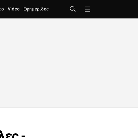
το
Video
Εφημερίδες
λες -