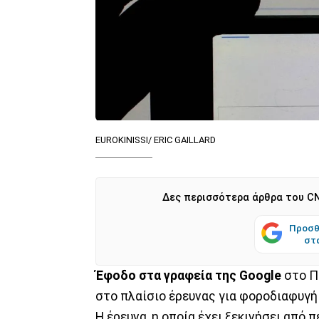
EUROKINISSI/ ERIC GAILLARD
Δες περισσότερα άρθρα του CN
Προσθ
στ
Έφοδο στα γραφεία της Google
στο Π
στο πλαίσιο έρευνας για φοροδιαφυγή
Η έρευνα, η οποία έχει ξεκινήσει από π