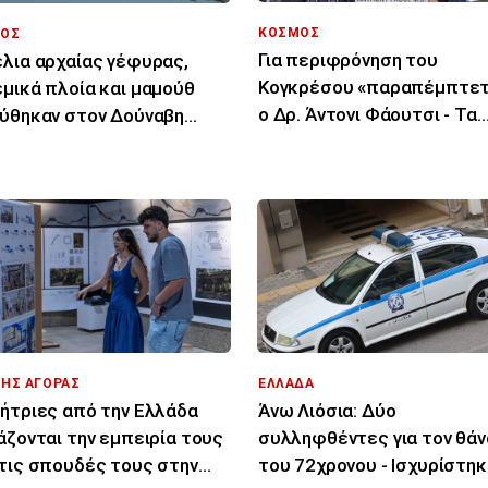
ΚΟΣΜΟΣ
ΟΣ
Για περιφρόνηση του
λια αρχαίας γέφυρας,
Κογκρέσου «παραπέμπτετ
μικά πλοία και μαμούθ
ο Δρ. Άντονι Φάουτσι - Τα
ύθηκαν στον Δούναβη
επόμενα βήματα
 της χαμηλής στάθμης
ΤΗΣ ΑΓΟΡΑΣ
ΕΛΛΑΔΑ
ήτριες από την Ελλάδα
Άνω Λιόσια: Δύο
άζονται την εμπειρία τους
συλληφθέντες για τον θά
τις σπουδές τους στην
του 72χρονου - Ισχυρίστηκ