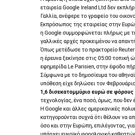
εταιρεία Google Ireland Ltd δεν εκπλή
Γαλλία, ανέφερε το γραφείο του οικον
Εκπρόσωπος της εταιρείας στην Ευρώπ
η Google συμμορφώνεται πλήρως με τη
γαλλικές αρχές προκειμένου να απαντ
Όπως μετέδωσε το πρακτορείο Reuters
η έρευνα ξεκίνησε στις 05:00 τοπική 
εφημερίδα Le Parisien, στην έφοδο πή
Σύμφωνα με το δημοσίευμα του αθηναϊ
υπόθεση είχε δηλώσει τον Φεβρουάριο
1,6 δισεκατομμύριο ευρώ σε φόρους
τεχνολογίας, ένα ποσό, όμως, που δεν
Η Google και άλλες αμερικανικές πολυ
κατηγορούνται συχνά ότι θέλουν να α
όσο και στην Ευρώπη, επιλέγοντας, γι
υπάρχει ευνοϊκό φορολογικό καθεστώς