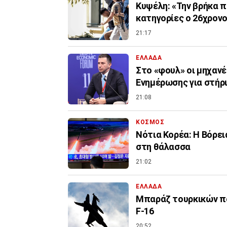
Κυψέλη: «Την βρήκα π
κατηγορίες ο 26χρον
21:17
ΕΛΛΑΔΑ
Στο «φουλ» οι μηχανέ
Ενημέρωσης για στήρ
21:08
ΚΟΣΜΟΣ
Νότια Κορέα: Η Βόρει
στη θάλασσα
21:02
ΕΛΛΑΔΑ
Μπαράζ τουρκικών πα
F-16
20:52