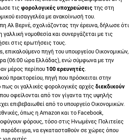
ρωσε τις
φορολογικές υποχρεώσεις
της στη
ομικού εισαγγελέα με ανακοίνωσή του.
η Αλ Βερνέ, σχολιάζοντας την έρευνα, δήλωσε ότι
 γαλλική νομοθεσία και συνεργάζεται με τις
ήσει στις ερωτήσεις τους.
, επικαλούμενο πηγή του υπουργείου Οικονομικών,
ώρα (06:00 ώρα Ελλάδας), ενώ σύμφωνα με την
ραν μέρος περίπου
100 ερευνητές
.
κού πρακτορείου, πηγή που πρόσκειται στην
 πως οι γαλλικές φορολογικές αρχές
διεκδικούν
που οφείλονται από τον γίγαντα της υψηλής
 έχει επιβεβαιωθεί από το υπουργείο Οικονομικών.
εθνικές, όπως η Amazon και το Facebook,
ποφύγουν φόρους, τόσο στις Ηνωμένες Πολιτείες
α παράδειγμα, να εγκατασταθούν σε χώρες όπου
 για αυτές.