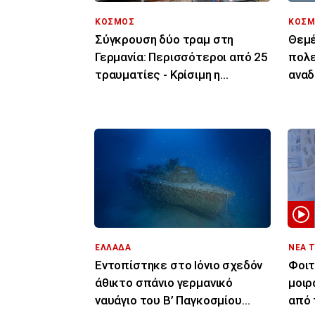
ΚΟΣΜΟΣ
ΚΟΣΜ
Σύγκρουση δύο τραμ στη
Θεμέ
Γερμανία: Περισσότεροι από 25
πολε
τραυματίες - Κρίσιμη η
αναδ
κατάσταση για τρεις
λόγω
ΕΛΛΑΔΑ
ΝΕΑ 
Εντοπίστηκε στο Ιόνιο σχεδόν
Φοιτ
άθικτο σπάνιο γερμανικό
μοιρ
ναυάγιο του Β’ Παγκοσμίου
από 