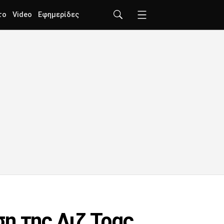
το
Video
Εφημερίδες
η της Λιζ Τρας