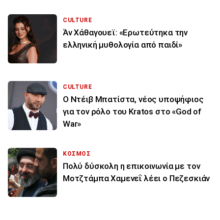
CULTURE
Άν Χάθαγουεϊ: «Ερωτεύτηκα την
ελληνική μυθολογία από παιδί»
CULTURE
Ο Ντέιβ Μπατίστα, νέος υποψήφιος
για τον ρόλο του Kratos στο «God of
War»
ΚΟΣΜΟΣ
Πολύ δύσκολη η επικοινωνία με τον
Μοτζτάμπα Χαμενεΐ λέει ο Πεζεσκιάν