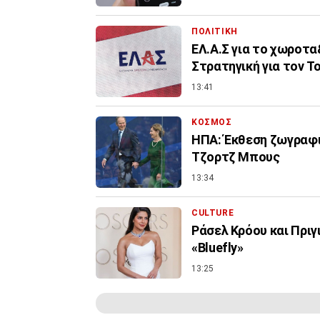
ΠΟΛΙΤΙΚΗ
ΕΛ.Α.Σ για το χωροτα
Στρατηγική για τον Τ
13:41
ΚΟΣΜΟΣ
ΗΠΑ: Έκθεση ζωγραφι
Τζορτζ Μπους
13:34
CULTURE
Ράσελ Κρόου και Πρι
«Bluefly»
13:25