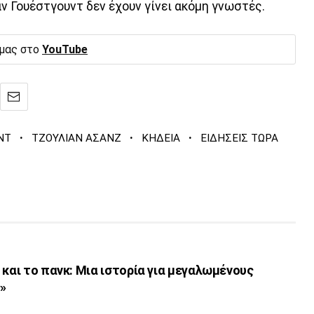
αν Γουέστγουντ δεν έχουν γίνει ακόμη γνωστές.
 μας στο
YouTube
·
·
·
ΝΤ
ΤΖΟΥΛΙΑΝ ΑΣΑΝΖ
ΚΗΔΕΙΑ
ΕΙΔΗΣΕΙΣ ΤΩΡΑ
 και το πανκ: Μια ιστορία για μεγαλωμένους
»