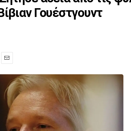
 Βίβιαν Γουέστγουντ