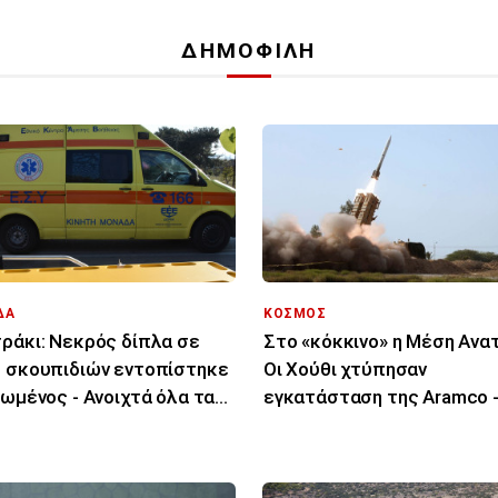
ΔΗΜΟΦΙΛΗ
ΔΑ
ΚΟΣΜΟΣ
ράκι: Νεκρός δίπλα σε
Στο «κόκκινο» η Μέση Ανα
 σκουπιδιών εντοπίστηκε
Οι Χούθι χτύπησαν
ιωμένος - Ανοιχτά όλα τα
εγκατάσταση της Aramco 
χόμενα
μήνυμα Αραγτσί σε ΗΠΑ