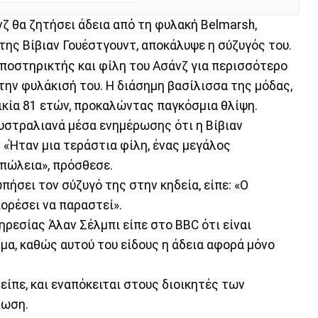
νζ θα ζητήσει άδεια από τη φυλακή Belmarsh,
της Βίβιαν Γουέστγουντ, αποκάλυψε η σύζυγός του.
υποστηρικτής και φίλη του Ασάνζ για περισσότερο
 την φυλάκισή του. Η διάσημη βασίλισσα της μόδας,
ικία 81 ετών, προκαλώντας παγκόσμια θλίψη.
αυστραλιανά μέσα ενημέρωσης ότι η Βίβιαν
 «Ήταν μια τεράστια φίλη, ένας μεγάλος
απώλεια», πρόσθεσε.
ήσει τον σύζυγό της στην κηδεία, είπε: «Ο
πορέσει να παραστεί».
εσίας Άλαν Σέλμπι είπε στο BBC ότι είναι
ημα, καθώς αυτού του είδους η άδεια αφορά μόνο
είπε, και εναπόκειται στους διοικητές των
τωση.