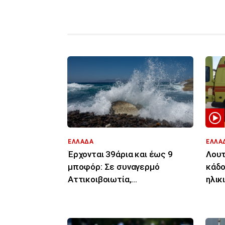
ΕΛΛΑΔΑ
ΕΛΛΑ
Έρχονται 39άρια και έως 9
Λουτ
μποφόρ: Σε συναγερμό
κάδο
Αττικοιβοιωτία,
ηλικ
Πελοπόννησος, Αιγαίο για
ενδε
φωτιές