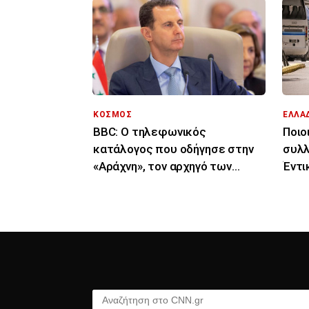
ΚΟΣΜΟΣ
ΕΛΛΑ
BBC: Ο τηλεφωνικός
Ποιοι
κατάλογος που οδήγησε στην
συλλ
«Αράχνη», τον αρχηγό των
Έντι
μυστικών υπηρεσιών του
«μπο
Άσαντ
Αναζήτηση στο CNN.gr