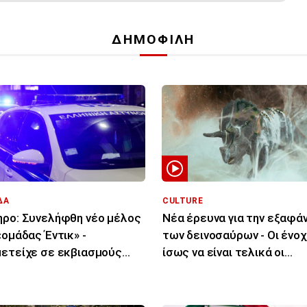
ΔΗΜΟΦΙΛΗ
ΔΑ
CULTURE
ρο: Συνελήφθη νέο μέλος
Νέα έρευνα για την εξαφά
«ομάδας Έντικ» -
των δεινοσαύρων - Οι ένοχ
ετείχε σε εκβιασμούς
ίσως να είναι τελικά οι
ειρηματιών
μύκητες