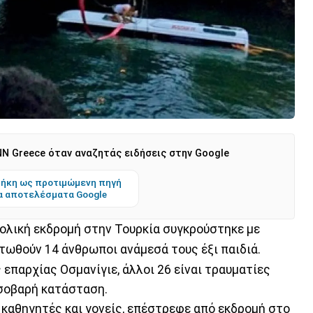
N Greece όταν αναζητάς ειδήσεις στην Google
ήκη ως προτιμώμενη πηγή
α αποτελέσματα Google
ολική εκδρομή στην Τουρκία συγκρούστηκε με
τωθούν 14 άνθρωποι ανάμεσά τους έξι παιδιά.
επαρχίας Οσμανίγιε, άλλοι 26 είναι τραυματίες
 σοβαρή κατάσταση.
 καθηγητές και γονείς, επέστρεφε από εκδρομή στο