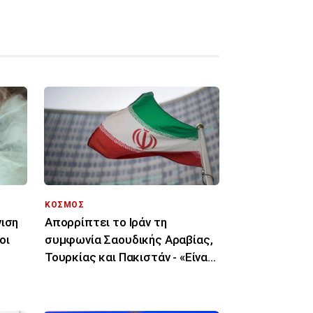
ΚΟΣΜΟΣ
νιση
Απορρίπτει το Ιράν τη
οι
συμφωνία Σαουδικής Αραβίας,
Τουρκίας και Πακιστάν - «Είναι
μόνο στα χαρτιά»