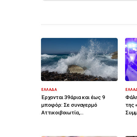
ΕΛΛΑΔΑ
ΕΛΛΑ
Έρχονται 39άρια και έως 9
Φάλη
μποφόρ: Σε συναγερμό
της 
Αττικοιβοιωτία,
Συμμ
Πελοπόννησος, Αιγαίο για
επιχ
φωτιές