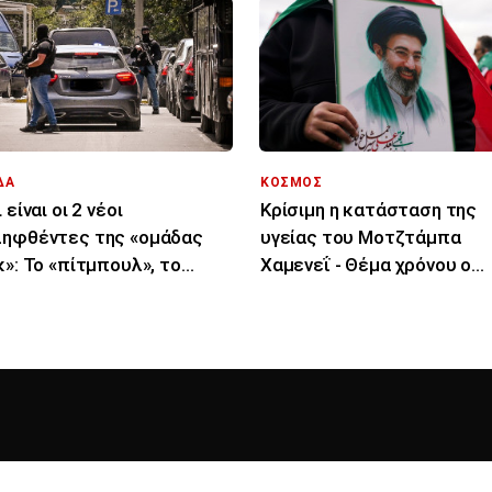
ΔΑ
ΚΟΣΜΟΣ
 είναι οι 2 νέοι
Κρίσιμη η κατάσταση της
ηφθέντες της «ομάδας
υγείας του Μοτζτάμπα
κ»: Το «πίτμπουλ», το
Χαμενεΐ - Θέμα χρόνου ο
υλντόγκ», οι εκβιασμοί
θάνατός του λένε ιρανικά