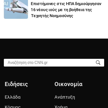
Επιστήμονες στις ΗΠΑ δημιούργησαν
16 νέους ιούς με τη βοήθεια της
Τεχνητής Νοημοσύνης
Αναζήτηση στο CNN.gr
Ειδήσεις
Οικονομία
Ελλάδα
Ανάπτυξη
Κόσμος
Χρήμα