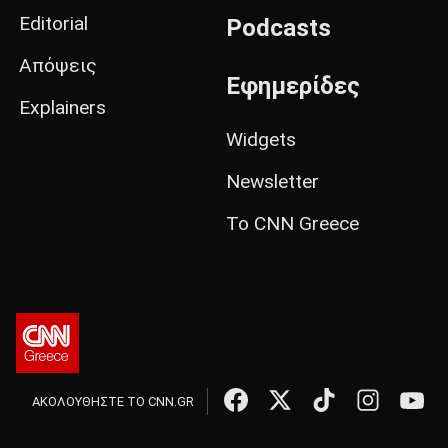
Editorial
Podcasts
Απόψεις
Εφημερίδες
Explainers
Widgets
Newsletter
Το CNN Greece
ΑΚΟΛΟΥΘΗΣΤΕ ΤΟ CNN.GR