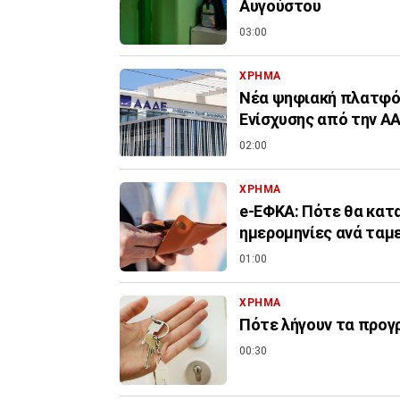
Αυγούστου
03:00
ΧΡΗΜΑ
Νέα ψηφιακή πλατφόρ
Ενίσχυσης από την Α
02:00
ΧΡΗΜΑ
e-ΕΦΚΑ: Πότε θα κατα
ημερομηνίες ανά ταμ
01:00
ΧΡΗΜΑ
Πότε λήγουν τα προγρ
00:30