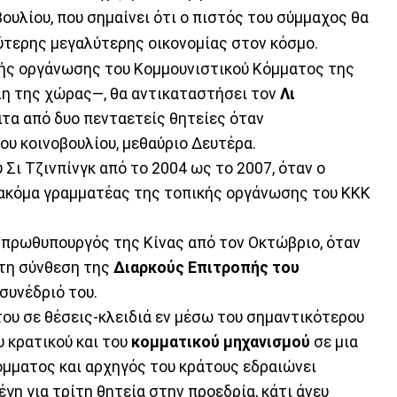
βουλίου, που σημαίνει ότι ο πιστός του σύμμαχος θα
εύτερης μεγαλύτερης οικονομίας στον κόσμο.
ικής οργάνωσης του Κομμουνιστικού Κόμματος της
λη της χώρας—, θα αντικαταστήσει τον
Λι
ειτα από δυο πενταετείς θητείες όταν
ου κοινοβουλίου, μεθαύριο Δευτέρα.
 Σι Τζινπίνγκ από το 2004 ως το 2007, όταν ο
 ακόμα γραμματέας της τοπικής οργάνωσης του ΚΚΚ
ς πρωθυπουργός της Κίνας από τον Οκτώβριο, όταν
στη σύνθεση της
Διαρκούς Επιτροπής του
συνέδριό του.
του σε θέσεις-κλειδιά εν μέσω του σημαντικότερου
 κρατικού και του
κομματικού μηχανισμού
σε μια
όμματος και αρχηγός του κράτους εδραιώνει
γη για τρίτη θητεία στην προεδρία, κάτι άνευ